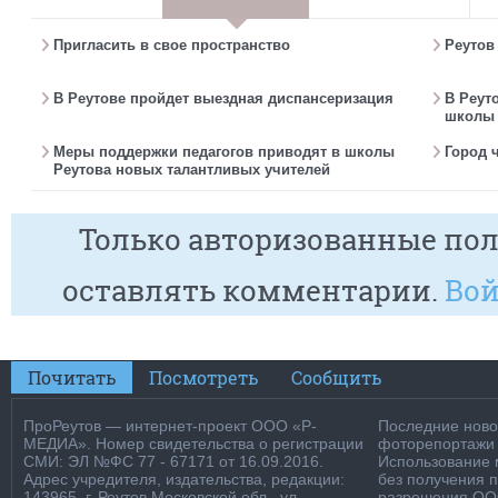
Пригласить в свое пространство
Реутов
В Реутове пройдет выездная диспансеризация
В Реут
школы 
Меры поддержки педагогов приводят в школы
Город 
Реутова новых талантливых учителей
Только авторизованные пол
оставлять комментарии.
Вой
Почитать
Посмотреть
Сообщить
ПроРеутов — интернет-проект ООО «Р-
Последние новос
МЕДИА». Номер свидетельства о регистрации
фоторепортажи о
СМИ: ЭЛ №ФС 77 - 67171 от 16.09.2016.
Использование м
Адрес учредителя, издательства, редакции:
без получения 
143965, г. Реутов Московской обл., ул.
разрешения ООО