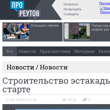
Погода
Почитать
Посмотреть
Прогн
Сообщить
Услышать героев
Город-сад 
редкие рас
Все
Новости
Происшествия
Интервью
Куль
Новости /
Новости
Строительство эстакады
старте
17.03.2014 в 12:10
5813
0