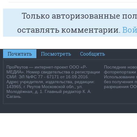
Только авторизованные пол
оставлять комментарии.
Вой
Почитать
Посмотреть
Сообщить
ПроРеутов — интернет-проект ООО «Р-
Последние новос
МЕДИА». Номер свидетельства о регистрации
фоторепортажи о
СМИ: ЭЛ №ФС 77 - 67171 от 16.09.2016.
Использование м
Адрес учредителя, издательства, редакции:
без получения 
143965, г. Реутов Московской обл., ул.
разрешения ООО
Молодёжная, д. 1. Главный редактор К. А.
Сагань.