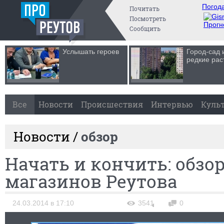
Погода
Почитать
Посмотреть
Прогн
Сообщить
Услышать героев
Город-сад 
редкие рас
Все
Новости
Происшествия
Интервью
Куль
Новости /
обзор
Начать и кончить: обзо
магазинов Реутова
24.03.2014 в 17:10
3541
0