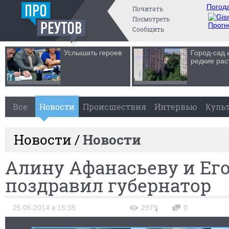
Погода
Почитать
Посмотреть
Прогн
Сообщить
Услышать героев
Город-сад 
редкие рас
Все
Новости
Происшествия
Интервью
Куль
Новости /
Новости
Алину Афанасьеву и Ег
поздравил губернатор
25.06.2014 в 15:35
2979
0