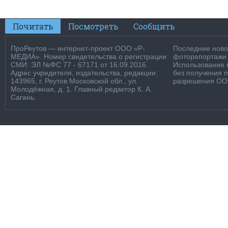
Почитать
Посмотреть
Сообщить
ПроРеутов — интернет-проект ООО «Р-
Последние новос
МЕДИА». Номер свидетельства о регистрации
фоторепортажи о
СМИ: ЭЛ №ФС 77 - 67171 от 16.09.2016.
Использование м
Адрес учредителя, издательства, редакции:
без получения 
143965, г. Реутов Московской обл., ул.
разрешения ООО
Молодёжная, д. 1. Главный редактор К. А.
Сагань.