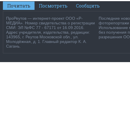
Почитать
Посмотреть
Сообщить
ПроРеутов — интернет-проект ООО «Р-
Последние новос
МЕДИА». Номер свидетельства о регистрации
фоторепортажи о
СМИ: ЭЛ №ФС 77 - 67171 от 16.09.2016.
Использование м
Адрес учредителя, издательства, редакции:
без получения 
143965, г. Реутов Московской обл., ул.
разрешения ООО
Молодёжная, д. 1. Главный редактор К. А.
Сагань.