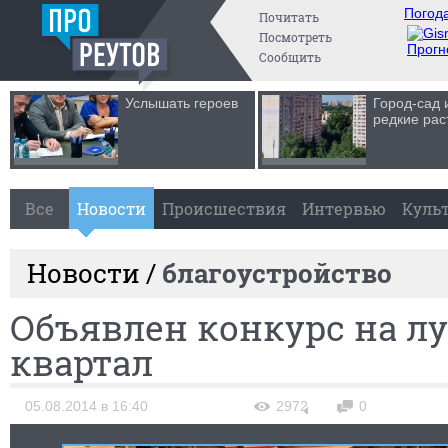
Погода
Почитать
Посмотреть
Прогн
Сообщить
Услышать героев
Город-сад 
редкие рас
Все
Новости
Происшествия
Интервью
Куль
Новости /
благоустройство
Объявлен конкурс на л
квартал
05.08.2014 в 16:40
2972
0