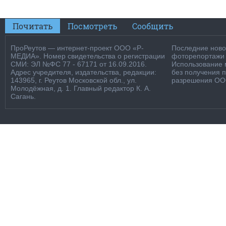
Почитать
Посмотреть
Сообщить
ПроРеутов — интернет-проект ООО «Р-
Последние новос
МЕДИА». Номер свидетельства о регистрации
фоторепортажи о
СМИ: ЭЛ №ФС 77 - 67171 от 16.09.2016.
Использование м
Адрес учредителя, издательства, редакции:
без получения 
143965, г. Реутов Московской обл., ул.
разрешения ООО
Молодёжная, д. 1. Главный редактор К. А.
Сагань.