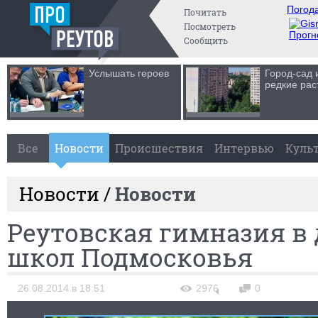
Погода
Почитать
Посмотреть
Прогн
Сообщить
Услышать героев
Город-сад 
редкие рас
Все
Новости
Происшествия
Интервью
Куль
Новости /
Новости
Реутовская гимназия в
школ Подмосковья
26.08.2014 в 18:51
2976
0