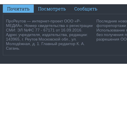
Почитать
Посмотреть
Сообщить
ПроРеутов — интернет-проект ООО «Р-
Последние новос
МЕДИА». Номер свидетельства о регистрации
фоторепортажи о
СМИ: ЭЛ №ФС 77 - 67171 от 16.09.2016.
Использование м
Адрес учредителя, издательства, редакции:
без получения 
143965, г. Реутов Московской обл., ул.
разрешения ООО
Молодёжная, д. 1. Главный редактор К. А.
Сагань.