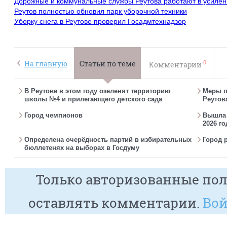
Дорожные и коммунальные службы Реутова работают в усиле
Реутов полностью обновил парк уборочной техники
Уборку снега в Реутове проверил Госадмтехнадзор
0
На главную
Статьи по теме
Комментарии
В Реутове в этом году озеленят территорию
Меры п
школы №4 и прилегающего детского сада
Реутов
Город чемпионов
Вышла г
2026 го
Определена очерёдность партий в избирательных
Город 
бюллетенях на выборах в Госдуму
Только авторизованные пол
оставлять комментарии.
Вой