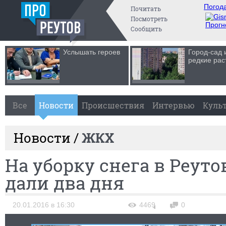
Погода
Почитать
Посмотреть
Прогн
Сообщить
Услышать героев
Город-сад 
редкие рас
Все
Новости
Происшествия
Интервью
Куль
Новости /
ЖКХ
На уборку снега в Реут
дали два дня
20.01.2016 в 16:30
4469
0