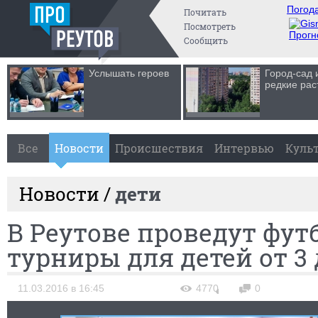
Погода
Почитать
Посмотреть
Прогн
Сообщить
Услышать героев
Город-сад 
редкие рас
Все
Новости
Происшествия
Интервью
Куль
Новости /
дети
В Реутове проведут фу
турниры для детей от 3 
11.03.2016 в 16:45
4770
0