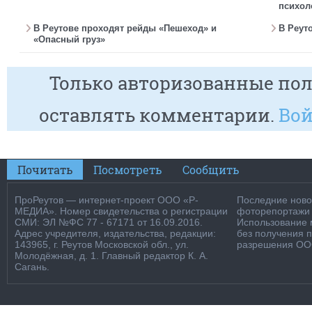
психол
В Реутове проходят рейды «Пешеход» и
В Реут
«Опасный груз»
Только авторизованные пол
оставлять комментарии.
Вой
Почитать
Посмотреть
Сообщить
ПроРеутов — интернет-проект ООО «Р-
Последние новос
МЕДИА». Номер свидетельства о регистрации
фоторепортажи о
СМИ: ЭЛ №ФС 77 - 67171 от 16.09.2016.
Использование м
Адрес учредителя, издательства, редакции:
без получения 
143965, г. Реутов Московской обл., ул.
разрешения ООО
Молодёжная, д. 1. Главный редактор К. А.
Сагань.