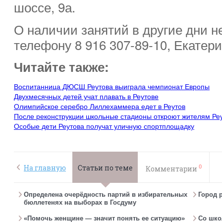
шоссе, 9а.
О наличии занятий в другие дни н
телефону 8 916 307-89-10, Екатери
Читайте также:
Воспитанница ДЮСШ Реутова выиграла чемпионат Европы
Двухмесячных детей учат плавать в Реутове
Олимпийское серебро Лиллехаммера едет в Реутов
После реконструкции школьные стадионы откроют жителям Ре
Особые дети Реутова получат уличную спортплощадку
0
На главную
Статьи по теме
Комментарии
Определена очерёдность партий в избирательных
Город 
бюллетенях на выборах в Госдуму
«Помочь женщине — значит понять ее ситуацию»
Со шко