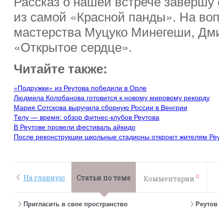
Рассказ о нашей встрече завершу
из самой «Красной панды». На воп
мастерства Муцуко Минегеши, Дм
«Открытое сердце».
Читайте также:
«Подружки» из Реутова победили в Орле
Людмила Колобанова готовится к новому мировому рекорду
Мария Сотскова выручила сборную России в Венгрии
Телу — время: обзор фитнес-клубов Реутова
В Реутове провели фестиваль айкидо
После реконструкции школьные стадионы откроют жителям Ре
0
На главную
Статьи по теме
Комментарии
Пригласить в свое пространство
Реутов