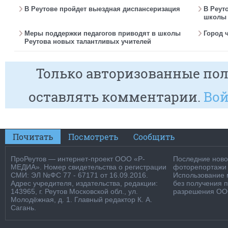
В Реутове пройдет выездная диспансеризация
В Реут
школы 
Меры поддержки педагогов приводят в школы
Город 
Реутова новых талантливых учителей
Только авторизованные пол
оставлять комментарии.
Вой
Почитать
Посмотреть
Сообщить
ПроРеутов — интернет-проект ООО «Р-
Последние новос
МЕДИА». Номер свидетельства о регистрации
фоторепортажи о
СМИ: ЭЛ №ФС 77 - 67171 от 16.09.2016.
Использование м
Адрес учредителя, издательства, редакции:
без получения 
143965, г. Реутов Московской обл., ул.
разрешения ООО
Молодёжная, д. 1. Главный редактор К. А.
Сагань.