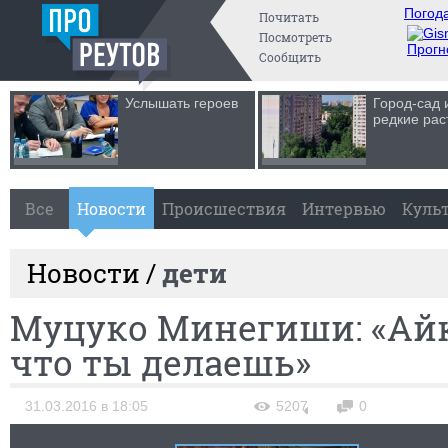
Погода
Почитать
Посмотреть
Прогн
Сообщить
Услышать героев
Город-сад 
редкие рас
Все
Новости
Происшествия
Интервью
Куль
Новости /
дети
Муцуко Минегиши: «Айки
что ты делаешь»
31.03.2016 в 18:05
5207
0