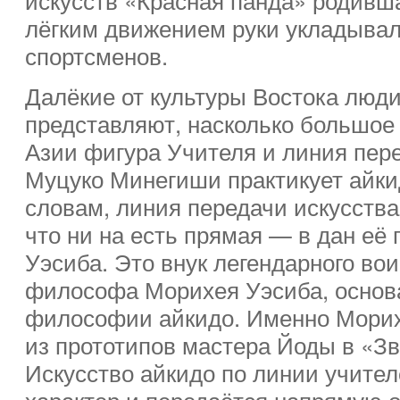
лёгким движением руки укладывал
спортсменов.
Далёкие от культуры Востока люд
представляют, насколько большое 
Азии фигура Учителя и линия пер
Муцуко Минегиши практикует айкид
словам, линия передачи искусства
что ни на есть прямая — в дан её
Уэсиба. Это внук легендарного вои
философа Морихея Уэсиба, основ
философии айкидо. Именно Морих
из прототипов мастера Йоды в «З
Искусство айкидо по линии учите
характер и передаётся напрямую от