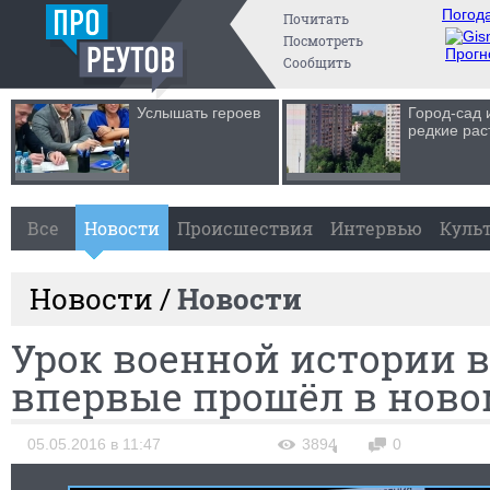
Погода
Почитать
Посмотреть
Прогн
Сообщить
Услышать героев
Город-сад 
редкие рас
Все
Новости
Происшествия
Интервью
Куль
Новости /
Новости
Урок военной истории в
впервые прошёл в ново
05.05.2016 в 11:47
3894
0