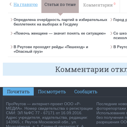
0
На главную
Статьи по теме
Комментарии
Определена очерёдность партий в избирательных
Город 
бюллетенях на выборах в Госдуму
«Помочь женщине — значит понять ее ситуацию»
Со шко
психол
В Реутове проходят рейды «Пешеход» и
В Реут
«Опасный груз»
Комментарии отк
Почитать
Посмотреть
Сообщить
ПроРеутов — интернет-проект ООО «Р-
Последние новос
МЕДИА». Номер свидетельства о регистрации
фоторепортажи о
СМИ: ЭЛ №ФС 77 - 67171 от 16.09.2016.
Использование м
Адрес учредителя, издательства, редакции:
без получения 
143965, г. Реутов Московской обл., ул.
разрешения ООО
Молодёжная, д. 1. Главный редактор К. А.