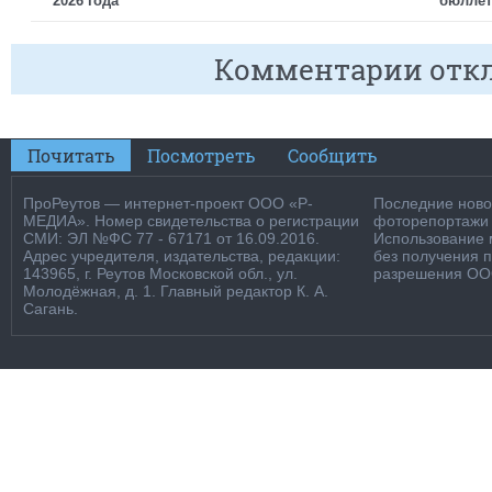
2026 года
бюллет
Комментарии отк
Почитать
Посмотреть
Сообщить
ПроРеутов — интернет-проект ООО «Р-
Последние новос
МЕДИА». Номер свидетельства о регистрации
фоторепортажи о
СМИ: ЭЛ №ФС 77 - 67171 от 16.09.2016.
Использование м
Адрес учредителя, издательства, редакции:
без получения 
143965, г. Реутов Московской обл., ул.
разрешения ООО
Молодёжная, д. 1. Главный редактор К. А.
Сагань.