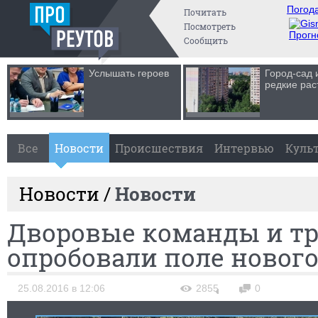
Погода
Почитать
Посмотреть
Прогн
Сообщить
Услышать героев
Город-сад 
редкие рас
Все
Новости
Происшествия
Интервью
Куль
Новости /
Новости
Дворовые команды и т
опробовали поле нового
25.08.2016 в 12:06
2855
0