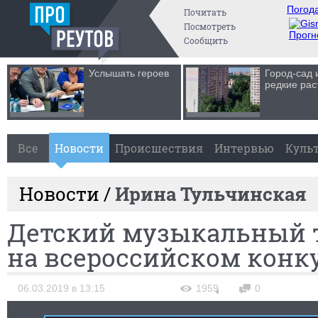
Погода
Почитать
Посмотреть
Прогн
Сообщить
Услышать героев
Город-сад 
редкие рас
Все
Новости
Происшествия
Интервью
Куль
Новости /
Ирина Тульчинская
Детский музыкальный т
на всероссийском конк
06.03.2019 в 13:15
1959
0