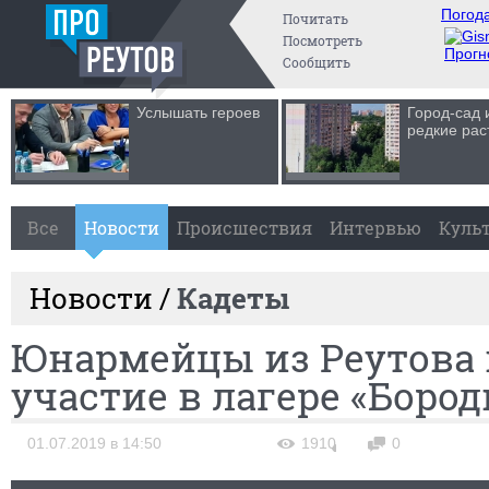
Погода
Почитать
Посмотреть
Прогн
Сообщить
Услышать героев
Город-сад 
редкие рас
Все
Новости
Происшествия
Интервью
Куль
Новости /
Кадеты
Юнармейцы из Реутова
участие в лагере «Боро
01.07.2019 в 14:50
1910
0