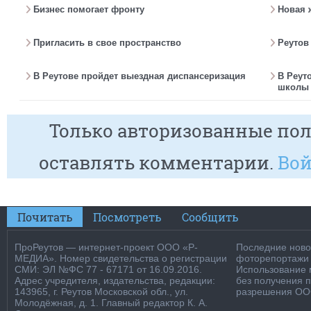
Бизнес помогает фронту
Новая 
Пригласить в свое пространство
Реутов
В Реутове пройдет выездная диспансеризация
В Реут
школы 
Только авторизованные пол
оставлять комментарии.
Вой
Почитать
Посмотреть
Сообщить
ПроРеутов — интернет-проект ООО «Р-
Последние новос
МЕДИА». Номер свидетельства о регистрации
фоторепортажи о
СМИ: ЭЛ №ФС 77 - 67171 от 16.09.2016.
Использование м
Адрес учредителя, издательства, редакции:
без получения 
143965, г. Реутов Московской обл., ул.
разрешения ООО
Молодёжная, д. 1. Главный редактор К. А.