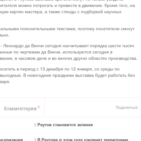
тателя можно потрогать и привести в движение. Кроме того, на
ции картин мастера, а также стенды с подборкой научных
альными пояснительными текстами, поэтому посетители смогут
льно.
- Леонардо да Винчи сегодня насчитывает порядка шести тысяч
анные по чертежам да Винчи, используются сегодня в
ании, в часовом деле и во многих других областях производства.
осетить в период с 13 декабря по 12 января, со среды по
выходные. В новогодние праздники выставка будет работать без
варя.
0
Комментарии
Поделиться:
Реутов становится зеленее
ансеризация
В Реутове в этом году озеленят территорию