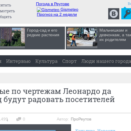
В
Погода в Реутове
читать
Gismeteo
мотреть
Прогноз на 2 недели
общить
Город-сад и его
Мальчишкам и
редкие растения
девчонкам, а та
их родителям
я
Интервью
Культура
Спорт
Люди нашего город
ые по чертежам Леонардо да
 будут радовать посетителей
1499
0
Автор:
ПроРеутов
Культура
Новости