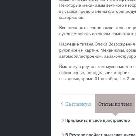
Некоторые механизмы великого изобре
выставке представлены фоторепродук
материалов.
Все экспонаты сопровождаются специ
путешествовать по залам самостояте
Наследие титана Эпохи Возрождения 
рукописей и картин. Механизмы, созд
автомобилестроении, авиаконструиров
Выставку в реутовском музее можно п
воскресенье, понедельник-вторник — 
выходных, кроме 31 декабря, 1 и 2 ян
На главную
Статьи по теме
Пригласить в свое пространство
В Реутове пройдет выездная дисп