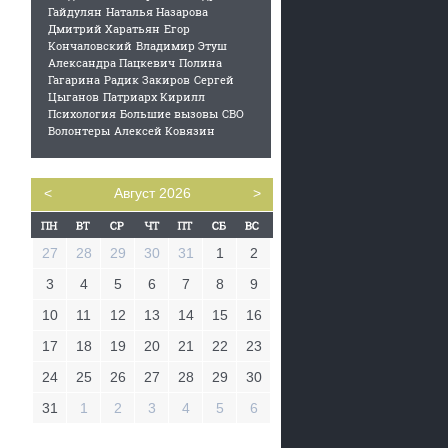
Гайдулян
Наталья Назарова
Дмитрий Харатьян
Егор
Кончаловский
Владимир Этуш
Александра Пацкевич
Полина
Гагарина
Радик Закиров
Сергей
Цыганов
Патриарх Кирилл
Психология
Большие вызовы
СВО
Волонтеры
Алексей Ковязин
<
Август 2026
>
27
28
29
30
31
1
2
3
4
5
6
7
8
9
10
11
12
13
14
15
16
17
18
19
20
21
22
23
24
25
26
27
28
29
30
31
1
2
3
4
5
6