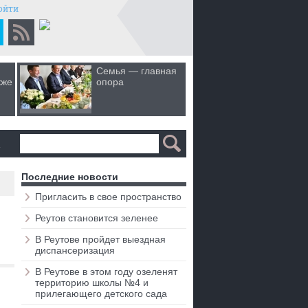
ойти
Семья — главная
Когда лю
кже
опора
первом 
а
Последние новости
Пригласить в свое пространство
Реутов становится зеленее
В Реутове пройдет выездная
диспансеризация
В Реутове в этом году озеленят
территорию школы №4 и
прилегающего детского сада