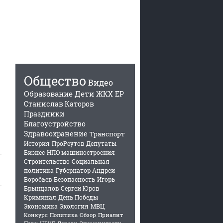
Общество
Видео
Образование
Дети
ЖКХ
ЕР
Станислав Каторов
Праздники
Благоустройство
Здравоохранение
Транспорт
История
ПроРеутов
Депутаты
Бизнес
НПО машиностроения
Строительство
Социальная
политика
Губернатор Андрей
Воробьев
Безопасность
Игорь
Брынцалов
Сергей Юров
Криминал
День Победы
Экономика
Экология
МВЦ
Конкурс
Политика
Обзор
Приалит