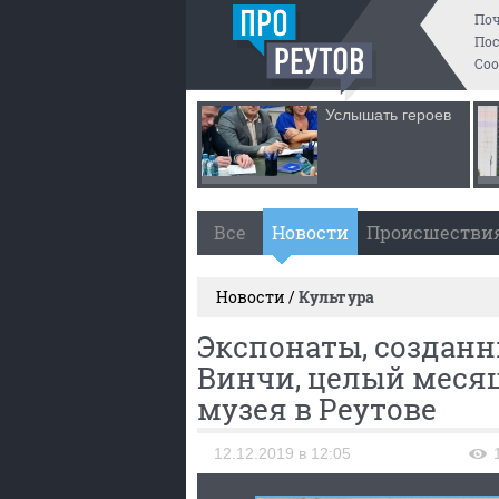
По
Пос
Со
Услышать героев
Все
Новости
Происшестви
Новости /
Культура
Экспонаты, созданн
Винчи, целый месяц
музея в Реутове
12.12.2019 в 12:05