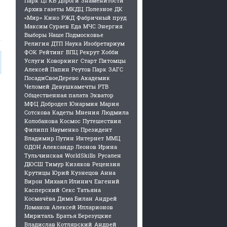
Парк
ЦГКБ
Дороги
Знаменитости
Архив газеты
МКДЦ
Полезное
ДК
«Мир»
Кино
РЖД
Фабричный пруд
Максим Сураев
Еда
МЧС
Энергия
Выборы
Наше Подмосковье
Религия
ДТП
Наука
Изобретариум
ФОК
Рейтинг
ВПЦ Рекрут
Хобби
Услуги
Коворкинг
Старт
Питомцы
Алексей Папин
Реутов Парк
ЗАГС
ПосадиСвоеДерево
Академик
Челомей
Девушкамечты
РТВ
Общественная палата
Экватор
МФЦ
Добродел
Юнармия
Мария
Сотскова
Кадеты
Мнения
Людмила
Колобанова
Космос
Путешествия
Филипп Науменко
Президент
Владимир Путин
Интернет
ММЦ
ОДОН
Александр Леонов
Ирина
Тульчинская
WorldSkills
Русален
ДЮСШ
Тимур Кизяков
Рецензия
Крутицы
Юрий Кузнецов
Анна
Вирон
Михаил Илинич
Евгений
Касперский
Секс
Татьяна
Космачёва
Дима Билан
Андрей
Ломанов
Алексей Илларионов
Мириталь
Братья Березуцкие
Владислав Котлярский
Андрей