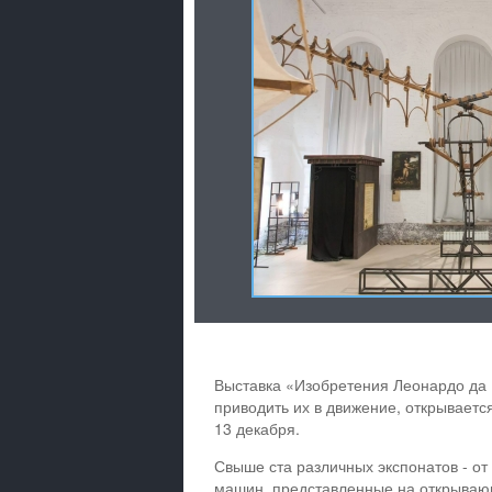
Выставка «Изобретения Леонардо да В
приводить их в движение, открываетс
13 декабря.
Свыше ста различных экспонатов - от
машин, представленные на открывающе