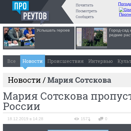
Погода
Почитать
Посмотреть
Прогн
Сообщить
Услышать героев
Город-сад 
редкие рас
Все
Новости
Происшествия
Интервью
Куль
Новости /
Мария Сотскова
Мария Сотскова пропус
России
18.12.2019 в 14:28
1572
0