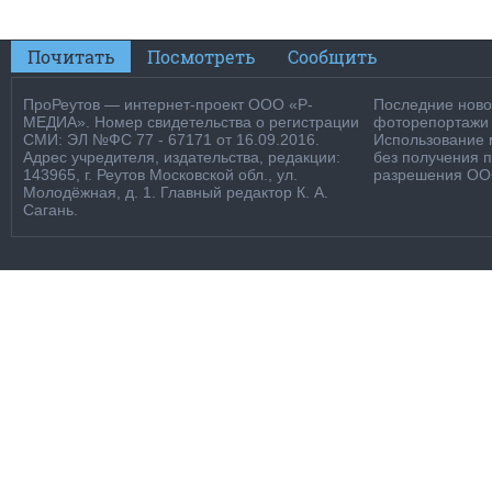
Почитать
Посмотреть
Сообщить
ПроРеутов — интернет-проект ООО «Р-
Последние новос
МЕДИА». Номер свидетельства о регистрации
фоторепортажи о
СМИ: ЭЛ №ФС 77 - 67171 от 16.09.2016.
Использование м
Адрес учредителя, издательства, редакции:
без получения 
143965, г. Реутов Московской обл., ул.
разрешения ООО
Молодёжная, д. 1. Главный редактор К. А.
Сагань.