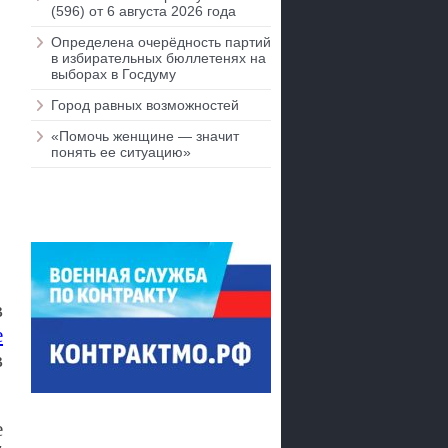
(596) от 6 августа 2026 года
Определена очерёдность партий
в избирательных бюллетенях на
выборах в Госдуму
Город равных возможностей
«Помочь женщине — значит
понять ее ситуацию»
в
е
в
е