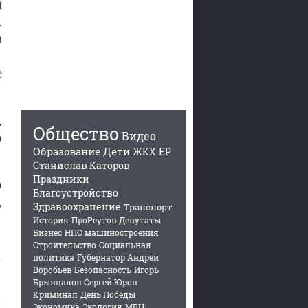
й
.
а
е
,
Общество
Видео
о
Образование
Дети
ЖКХ
ЕР
Станислав Каторов
Праздники
о
Благоустройство
,
Здравоохранение
Транспорт
История
ПроРеутов
Депутаты
Бизнес
НПО машиностроения
Строительство
Социальная
политика
Губернатор Андрей
Воробьев
Безопасность
Игорь
Брынцалов
Сергей Юров
Криминал
День Победы
Экономика
Экология
МВЦ