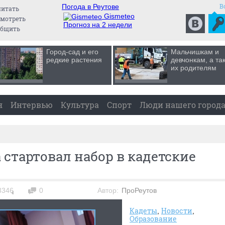
В
Погода в Реутове
читать
Gismeteo
мотреть
Прогноз на 2 недели
общить
Город-сад и его
Мальчишкам и
редкие растения
девчонкам, а та
их родителям
я
Интервью
Культура
Спорт
Люди нашего город
 стартовал набор в кадетские
3346
0
Автор:
ПроРеутов
Кадеты
Новости
Образование