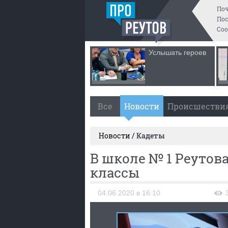
По
Пос
Со
Услышать героев
Все
Новости
Происшестви
Новости /
Кадеты
В школе № 1 Реутова
классы
04.06.2020 в 16:10