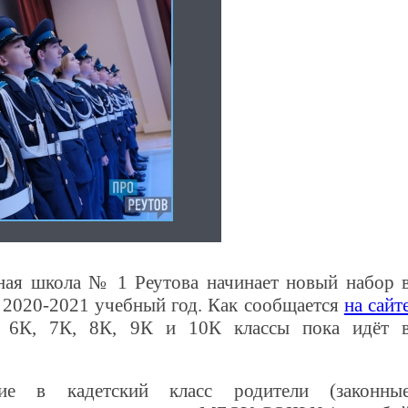
ная школа № 1 Реутова начинает новый набор 
а 2020-2021 учебный год. Как сообщается
на сайт
 6К, 7К, 8К, 9К и 10К классы пока идёт 
ние в кадетский класс родители (законны