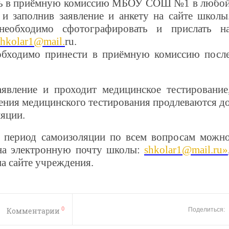
ать в приёмную комиссию МБОУ СОШ №1 в любо
 и заполнив заявление и анкету на сайте школы
необходимо сфотографировать и прислать н
shkolar1@mail.
ru.
обходимо принести в приёмную комиссию посл
аявление и проходит медицинское тестирование
ения медицинского тестирования продлеваются д
яции.
 период самоизоляции по всем вопросам можн
на электронную почту школы:
shkolar1@mail.ru
»
а сайте учреждения.
0
Комментарии
Поделиться: