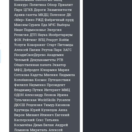
Конкурс
Политика
Обзор
Приалит
Парк
ЦГКБ
Дороги
Знаменитости
Архив газеты
МКДЦ
Полезное
ДК
«Мир»
Кино
РЖД
Фабричный пруд
Максим Сураев
Еда
МЧС
Выборы
Наше Подмосковье
Энергия
Религия
ДТП
Наука
Изобретариум
ФОК
Рейтинг
ВПЦ Рекрут
Хобби
Услуги
Коворкинг
Старт
Питомцы
Алексей Папин
Реутов Парк
ЗАГС
ПосадиСвоеДерево
Академик
Челомей
Девушкамечты
РТВ
Общественная палата
Экватор
МФЦ
Добродел
Юнармия
Мария
Сотскова
Кадеты
Мнения
Людмила
Колобанова
Космос
Путешествия
Филипп Науменко
Президент
Владимир Путин
Интернет
ММЦ
ОДОН
Александр Леонов
Ирина
Тульчинская
WorldSkills
Русален
ДЮСШ
Рецензия
Тимур Кизяков
Крутицы
Юрий Кузнецов
Анна
Вирон
Михаил Илинич
Евгений
Касперский
Секс
Татьяна
Космачёва
Дима Билан
Андрей
Ломанов
Мириталь
Алексей