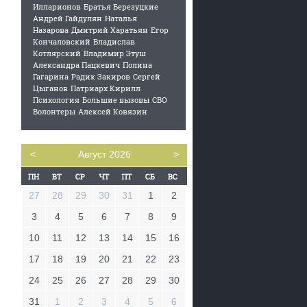
Илларионов
Братья Березуцкие
Андрей Гайдулян
Наталья
Назарова
Дмитрий Харатьян
Егор
Кончаловский
Владислав
Котлярский
Владимир Этуш
Александра Пацкевич
Полина
Гагарина
Радик Закиров
Сергей
Цыганов
Патриарх Кирилл
Психология
Большие вызовы
СВО
Волонтеры
Алексей Ковязин
<
Август 2026
>
27
28
29
30
31
1
2
3
4
5
6
7
8
9
10
11
12
13
14
15
16
17
18
19
20
21
22
23
24
25
26
27
28
29
30
31
1
2
3
4
5
6