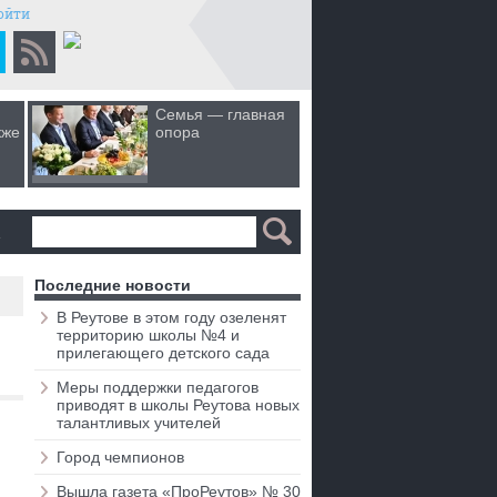
ойти
Семья — главная
Когда лю
кже
опора
первом 
а
Последние новости
В Реутове в этом году озеленят
территорию школы №4 и
прилегающего детского сада
Меры поддержки педагогов
приводят в школы Реутова новых
талантливых учителей
Город чемпионов
Вышла газета «ПроРеутов» № 30