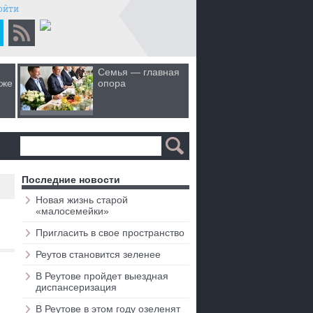
ойти
Семья — главная
Когда лю
кже
опора
первом 
а
Последние новости
Новая жизнь старой
«малосемейки»
Пригласить в свое пространство
Реутов становится зеленее
В Реутове пройдет выездная
диспансеризация
В Реутове в этом году озеленят