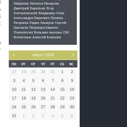
я
Гайдулян
Наталья Назарова
ь
Дмитрий Харатьян
Егор
Кончаловский
Владимир Этуш
к
Александра Пацкевич
Полина
х
Гагарина
Радик Закиров
Сергей
Цыганов
Патриарх Кирилл
Психология
Большие вызовы
СВО
Волонтеры
Алексей Ковязин
о
у
<
Август 2026
>
27
28
29
30
31
1
2
3
4
5
6
7
8
9
10
11
12
13
14
15
16
17
18
19
20
21
22
23
24
25
26
27
28
29
30
31
1
2
3
4
5
6