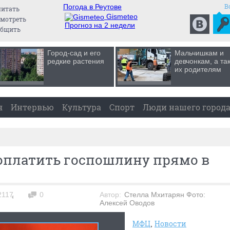
В
Погода в Реутове
читать
Gismeteo
мотреть
Прогноз на 2 недели
общить
Город-сад и его
Мальчишкам и
редкие растения
девчонкам, а та
их родителям
я
Интервью
Культура
Спорт
Люди нашего город
 оплатить госпошлину прямо в
2117
0
Автор:
Стелла Мхитарян Фото:
Алексей Оводов
МФЦ
Новости