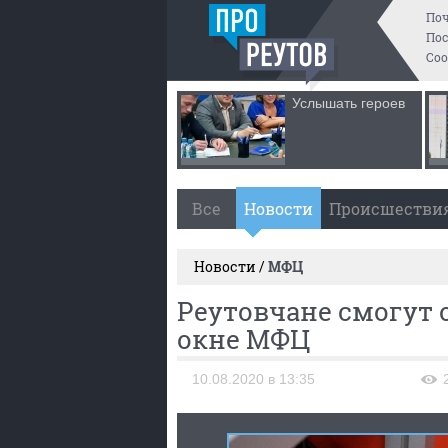
По
Пос
Со
Услышать героев
Все
Новости
Происшестви
Новости /
МФЦ
Реутовчане смогут
окне МФЦ
10.08.2020 в 13:35