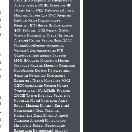
Парк
ЦГКБ
Дороги
Знаменитости
Архив газеты
МКДЦ
Полезное
ДК
«Мир»
Кино
РЖД
Фабричный пруд
в
Максим Сураев
Еда
МЧС
Энергия
з
Выборы
Наше Подмосковье
Религия
ДТП
Наука
Изобретариум
б
ФОК
Рейтинг
ВПЦ Рекрут
Хобби
а
Услуги
Коворкинг
Старт
Питомцы
Алексей Папин
Реутов Парк
ЗАГС
ПосадиСвоеДерево
Академик
Челомей
Девушкамечты
РТВ
о
Общественная палата
Экватор
МФЦ
Добродел
Юнармия
Мария
м
Сотскова
Кадеты
Мнения
Людмила
-
Колобанова
Космос
Путешествия
и
Филипп Науменко
Президент
Владимир Путин
Интернет
ММЦ
ОДОН
Александр Леонов
Ирина
Тульчинская
WorldSkills
Русален
ДЮСШ
Тимур Кизяков
Рецензия
и
Крутицы
Юрий Кузнецов
Анна
ё
Вирон
Михаил Илинич
Евгений
в
Касперский
Секс
Татьяна
Космачёва
Дима Билан
Андрей
и
Ломанов
Алексей Илларионов
ы
Мириталь
Братья Березуцкие
Владислав Котлярский
Андрей