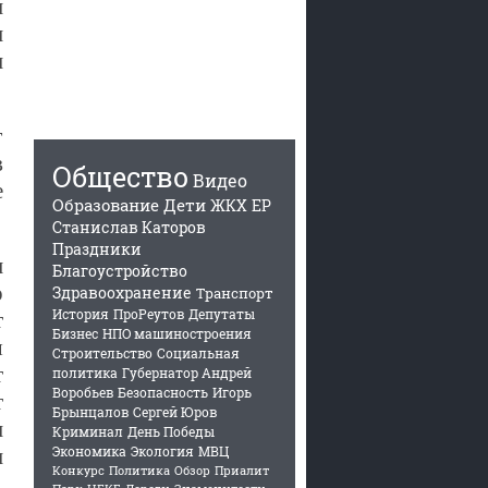
и
и
и
г
в
Общество
Видео
е
Образование
Дети
ЖКХ
ЕР
Станислав Каторов
Праздники
м
Благоустройство
о
Здравоохранение
Транспорт
История
ПроРеутов
Депутаты
т
Бизнес
НПО машиностроения
я
Строительство
Социальная
т
политика
Губернатор Андрей
Воробьев
Безопасность
Игорь
т
Брынцалов
Сергей Юров
и
Криминал
День Победы
Экономика
Экология
МВЦ
и
Конкурс
Политика
Обзор
Приалит