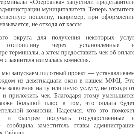
терминалы «Сбербанка» запустили представител
администрации муниципалитета. Теперь заявител
рственную пошлину, например, при оформлени
называется, не отходя от кассы.
ого округа для получения некоторых услу
ь госпошлину через установленные 
е терминалы, а затем предоставить чек об оплат
м с заявителя взималась комиссия.
 мы запускаем пилотный проект — устанавливае
аждом из девятнадцати окон в нашем МФЦ. Эт
че заявления на ту или иную услугу, не отходя о
у и приложить чек. Благодаря этому уменьшитс
Также большой плюс в том, что оплата буде
ительной комиссии. Надеемся, что это поможе
нее и быстрее получать государственные 
 сообщила заместитель главы администраци
я Гайлиш.