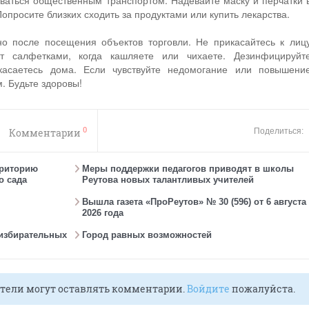
ваться общественным транспортом. Надевайте маску и перчатки 
опросите близких сходить за продуктами или купить лекарства.
о после посещения объектов торговли. Не прикасайтесь к лиц
т салфетками, когда кашляете или чихаете. Дезинфицируйт
икасаетесь дома. Если чувствуйте недомогание или повышени
. Будьте здоровы!
0
Комментарии
Поделиться:
рриторию
Меры поддержки педагогов приводят в школы
о сада
Реутова новых талантливых учителей
Вышла газета «ПроРеутов» № 30 (596) от 6 августа
2026 года
 избирательных
Город равных возможностей
тели могут оставлять комментарии.
Войдите
пожалуйста.