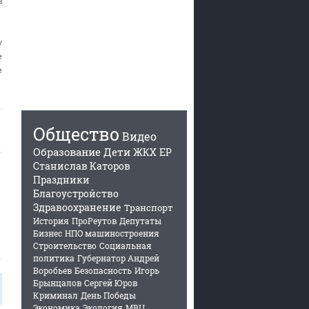
в
у
е
е
Общество
Видео
Образование
Дети
ЖКХ
ЕР
Станислав Каторов
Праздники
Благоустройство
Здравоохранение
Транспорт
История
ПроРеутов
Депутаты
Бизнес
НПО машиностроения
Строительство
Социальная
политика
Губернатор Андрей
Воробьев
Безопасность
Игорь
Брынцалов
Сергей Юров
Криминал
День Победы
Экономика
Экология
МВЦ