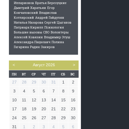
Илларионов
Братья Березуцкие
Дмитрий Харатьян
Егор
Кончаловский
Владислав
Котлярский
Андрей Гайдулян
Наталья Назарова
Сергей Цыганов
Патриарх Кирилл
Психология
Большие вызовы
СВО
Волонтеры
Алексей Ковязин
Владимир Этуш
Александра Пацкевич
Полина
Гагарина
Радик Закиров
<
Август 2026
>
27
28
29
30
31
1
2
3
4
5
6
7
8
9
10
11
12
13
14
15
16
17
18
19
20
21
22
23
24
25
26
27
28
29
30
31
1
2
3
4
5
6