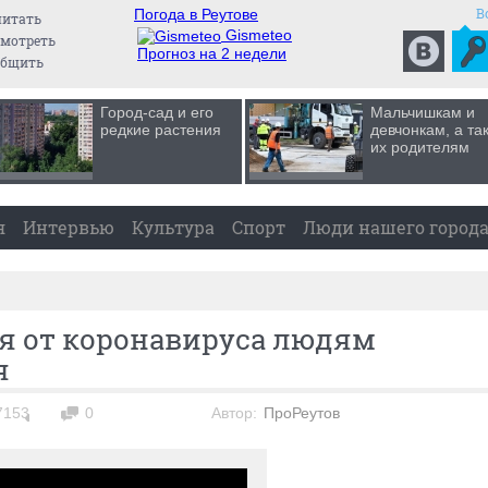
В
Погода в Реутове
читать
Gismeteo
мотреть
Прогноз на 2 недели
общить
Город-сад и его
Мальчишкам и
редкие растения
девчонкам, а та
их родителям
я
Интервью
Культура
Спорт
Люди нашего город
бя от коронавируса людям
я
7153
0
Автор:
ПроРеутов