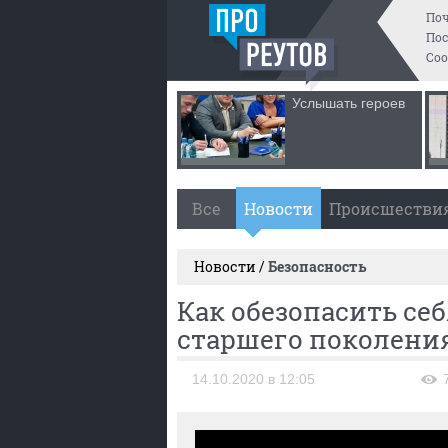
По
Пос
Со
Услышать героев
Все
Новости
Происшестви
Новости /
Безопасность
Как обезопасить се
старшего поколени
14.10.2020 в 12:05