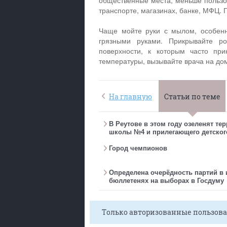
общественные места, меньше пользо
транспорте, магазинах, банке, МФЦ. П
Чаще мойте руки с мылом, особенн
грязными руками. Прикрывайте ро
поверхности, к которым часто пр
температуры, вызывайте врача на дом
На главную
Статьи по теме
В Реутове в этом году озеленят те
школы №4 и прилегающего детског
Город чемпионов
Определена очерёдность партий в
бюллетенях на выборах в Госдуму
Только авторизованные пользова