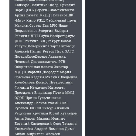
Конкурс
Политика
Обзор
Приалит
Парк
ЦГКБ
Дороги
Знаменитости
Архив газеты
МКДЦ
Полезное
ДК
«Мир»
Кино
РЖД
Фабричный пруд
Максим Сураев
Еда
МЧС
Наше
Подмосковье
Энергия
Выборы
Религия
ДТП
Наука
Изобретариум
ФОК
Рейтинг
ВПЦ Рекрут
Хобби
Услуги
Коворкинг
Старт
Питомцы
Алексей Папин
Реутов Парк
ЗАГС
ПосадиСвоеДерево
Академик
Челомей
Девушкамечты
РТВ
Общественная палата
Экватор
МФЦ
Юнармия
Добродел
Мария
Сотскова
Кадеты
Мнения
Людмила
Колобанова
Космос
Путешествия
Филипп Науменко
Интернет
Президент Владимир Путин
ММЦ
ОДОН
Ирина Тульчинская
Александр Леонов
WorldSkills
Русален
ДЮСШ
Тимур Кизяков
Рецензия
Крутицы
Юрий Кузнецов
Анна Вирон
Михаил Илинич
Евгений Касперский
Секс
Татьяна
Космачёва
Андрей Ломанов
Дима
Билан
Мириталь
Алексей