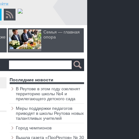
ойти
Семья — главная
Когда лю
кже
опора
первом 
а
Последние новости
В Реутове в этом году озеленят
территорию школы №4 и
прилегающего детского сада
Меры поддержки педагогов
приводят в школы Реутова новых
талантливых учителей
Город чемпионов
Вышла газета «ПроРеутов» № 30