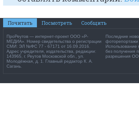
Почитать
Посмотреть
Сообщить
ПроРеутов — интернет-проект ООО «Р-
Последние новос
МЕДИА». Номер свидетельства о регистрации
фоторепортажи о
СМИ: ЭЛ №ФС 77 - 67171 от 16.09.2016.
Использование м
Адрес учредителя, издательства, редакции:
без получения 
143965, г. Реутов Московской обл., ул.
разрешения ООО
Молодёжная, д. 1. Главный редактор К. А.
Сагань.