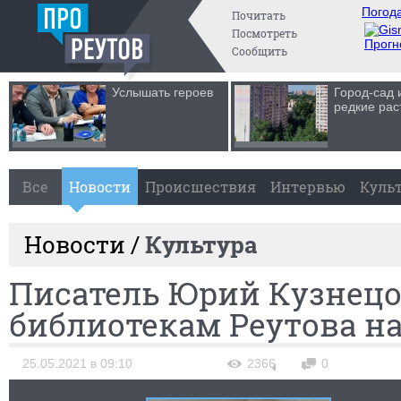
Погода
Почитать
Посмотреть
Прогн
Сообщить
Услышать героев
Город-сад 
редкие рас
Все
Новости
Происшествия
Интервью
Куль
Новости /
Культура
Писатель Юрий Кузнецо
библиотекам Реутова на
25.05.2021 в 09:10
2366
0