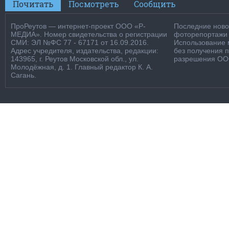
Почитать
Посмотреть
Сообщить
ПроРеутов — интернет-проект ООО «Р-
Последние новос
МЕДИА». Номер свидетельства о регистрации
фоторепортажи о
СМИ: ЭЛ №ФС 77 - 67171 от 16.09.2016.
Использование м
Адрес учредителя, издательства, редакции:
без получения 
143965, г. Реутов Московской обл., ул.
разрешения ООО
Молодёжная, д. 1. Главный редактор К. А.
Сагань.