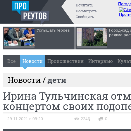
Погода
Почитать
Посмотреть
Прогн
Сообщить
Услышать героев
Город-сад 
редкие рас
Все
Новости
Происшествия
Интервью
Куль
Новости /
дети
Ирина Тульчинская от
концертом своих подо
29.11.2021 в 09:20
2246
0