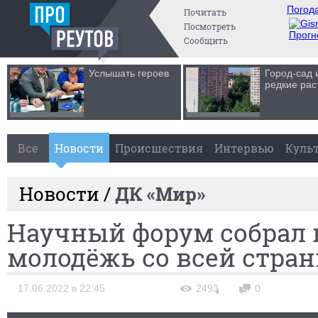
Погода
Почитать
Посмотреть
Прогн
Сообщить
Услышать героев
Город-сад 
редкие рас
Все
Новости
Происшествия
Интервью
Куль
Новости /
ДК «Мир»
Научный форум собрал 
молодёжь со всей стра
17.06.2022 в 22:45
2493
0