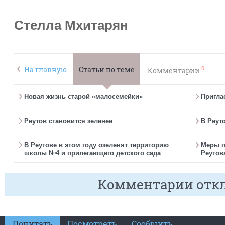
Стелла Мхитарян
0
На главную
Статьи по теме
Комментарии
Новая жизнь старой «малосемейки»
Пригла
Реутов становится зеленее
В Реут
В Реутове в этом году озеленят территорию
Меры п
школы №4 и прилегающего детского сада
Реутов
Комментарии отк
Почитать
Посмотреть
Сообщить