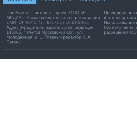
ПроРеутов — интернет-проект ООО «Р-
Последние новос
МЕДИА». Номер свидетельства о регистрации
фоторепортажи о
СМИ: ЭЛ №ФС 77 - 67171 от 16.09.2016.
Использование м
Адрес учредителя, издательства, редакции:
без получения 
143965, г. Реутов Московской обл., ул.
разрешения ООО
Молодёжная, д. 1. Главный редактор К. А.
Сагань.