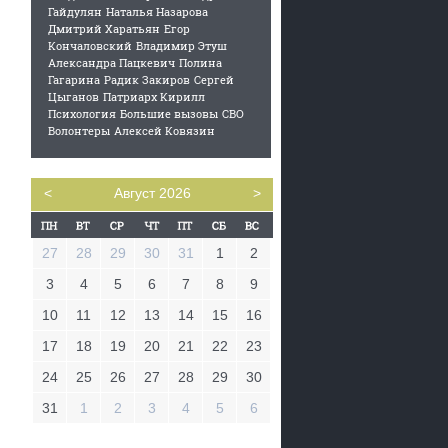
Гайдулян
Наталья Назарова
Дмитрий Харатьян
Егор
Кончаловский
Владимир Этуш
Александра Пацкевич
Полина
Гагарина
Радик Закиров
Сергей
Цыганов
Патриарх Кирилл
Психология
Большие вызовы
СВО
Волонтеры
Алексей Ковязин
<
Август 2026
>
27
28
29
30
31
1
2
3
4
5
6
7
8
9
10
11
12
13
14
15
16
17
18
19
20
21
22
23
24
25
26
27
28
29
30
31
1
2
3
4
5
6