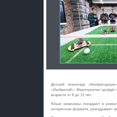
Детский технопарк «Изобретариум
«Изобретай!». Мероприятие пройдёт 
возрасте от 6 до 12 лет.
Юные инженеры попадают в уникаль
интересном формате, разгадывают за