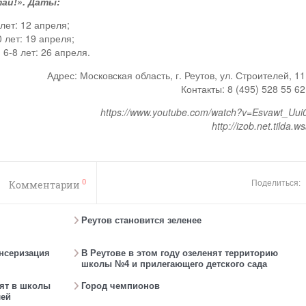
ай!». Даты:
лет: 12 апреля;
 лет: 19 апреля;
6-8 лет: 26 апреля.
Адрес: Московская область, г. Реутов, ул. Строителей, 11
Контакты: 8 (495) 528 55 62
https://www.youtube.com/watch?v=Esvawt_Uui
http://izob.net.tilda.ws
0
Комментарии
Поделиться:
Реутов становится зеленее
ансеризация
В Реутове в этом году озеленят территорию
школы №4 и прилегающего детского сада
ят в школы
Город чемпионов
лей