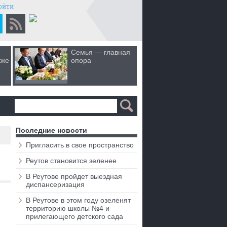
ойти
Семья — главная
Когда лю
кже
опора
первом 
а
Последние новости
Пригласить в свое пространство
Реутов становится зеленее
В Реутове пройдет выездная
диспансеризация
В Реутове в этом году озеленят
территорию школы №4 и
прилегающего детского сада