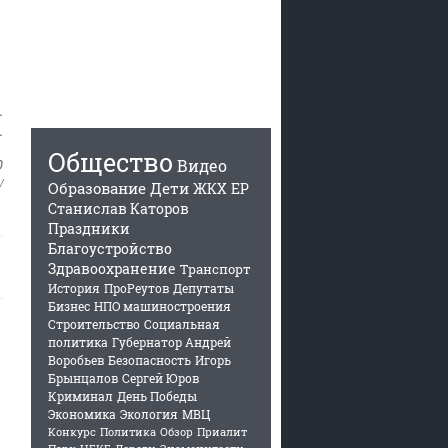
.
.
Общество
0
Видео
/
Образование
Дети
ЖКХ
ЕР
Станислав Каторов
Праздники
Благоустройство
Здравоохранение
Транспорт
История
ПроРеутов
Депутаты
Бизнес
НПО машиностроения
Строительство
Социальная
политика
Губернатор Андрей
Воробьев
Безопасность
Игорь
Брынцалов
Сергей Юров
Криминал
День Победы
Экономика
Экология
МВЦ
Конкурс
Политика
Обзор
Приалит