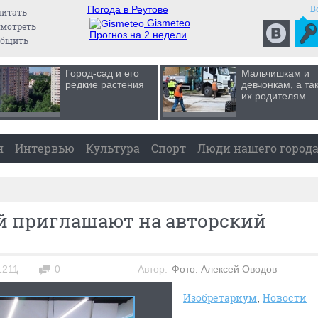
В
Погода в Реутове
читать
Gismeteo
мотреть
Прогноз на 2 недели
общить
Город-сад и его
Мальчишкам и
редкие растения
девчонкам, а та
их родителям
я
Интервью
Культура
Спорт
Люди нашего город
й приглашают на авторский
1211
0
Автор:
Фото: Алексей Оводов
Изобретариум
Новости