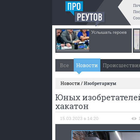
По
Пос
Со
Услышать героев
Все
Новости
Происшестви
Новости /
Изобретариум
Юных изобретателе
хакатон
15.03.2023 в 14:20