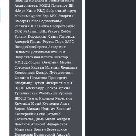
Парк
ЦГКБ
Дороги
Знаменитости
Архив газеты
МКДЦ
Полезное
ДК
«Мир»
Кино
РЖД
Фабричный пруд
Максим Сураев
Еда
МЧС
Энергия
Выборы
Наше Подмосковье
Религия
ДТП
Наука
Изобретариум
ФОК
Рейтинг
ВПЦ Рекрут
Хобби
Услуги
Коворкинг
Старт
Питомцы
Алексей Папин
Реутов Парк
ЗАГС
ПосадиСвоеДерево
Академик
Челомей
Девушкамечты
РТВ
Общественная палата
Экватор
МФЦ
Добродел
Юнармия
Мария
Сотскова
Кадеты
Мнения
Людмила
Колобанова
Космос
Путешествия
Филипп Науменко
Президент
Владимир Путин
Интернет
ММЦ
ОДОН
Александр Леонов
Ирина
Тульчинская
WorldSkills
Русален
ДЮСШ
Тимур Кизяков
Рецензия
Крутицы
Юрий Кузнецов
Анна
Вирон
Михаил Илинич
Евгений
Касперский
Секс
Татьяна
Космачёва
Дима Билан
Андрей
Ломанов
Алексей Илларионов
Мириталь
Братья Березуцкие
Владислав Котлярский
Андрей