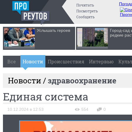
Погода
Почитать
Посмотреть
Прогн
Сообщить
Услышать героев
Город-сад 
редкие рас
Все
Новости
Происшествия
Интервью
Куль
Новости /
здравоохранение
Единая система
10.12.2024 в 12:53
554
0