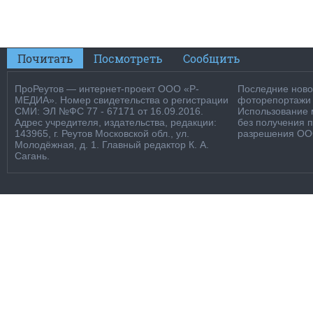
Почитать
Посмотреть
Сообщить
ПроРеутов — интернет-проект ООО «Р-
Последние новос
МЕДИА». Номер свидетельства о регистрации
фоторепортажи о
СМИ: ЭЛ №ФС 77 - 67171 от 16.09.2016.
Использование м
Адрес учредителя, издательства, редакции:
без получения 
143965, г. Реутов Московской обл., ул.
разрешения ООО
Молодёжная, д. 1. Главный редактор К. А.
Сагань.