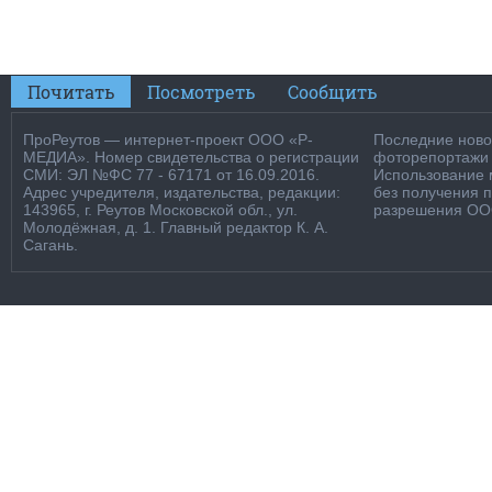
Почитать
Посмотреть
Сообщить
ПроРеутов — интернет-проект ООО «Р-
Последние новос
МЕДИА». Номер свидетельства о регистрации
фоторепортажи о
СМИ: ЭЛ №ФС 77 - 67171 от 16.09.2016.
Использование м
Адрес учредителя, издательства, редакции:
без получения 
143965, г. Реутов Московской обл., ул.
разрешения ООО
Молодёжная, д. 1. Главный редактор К. А.
Сагань.