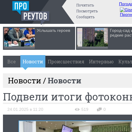
Погода
Почитать
Посмотреть
Прогн
Сообщить
Услышать героев
Город-сад 
редкие рас
Все
Новости
Происшествия
Интервью
Куль
Новости /
Новости
Подвели итоги фотокон
24.01.2025 в 11:20
519
0