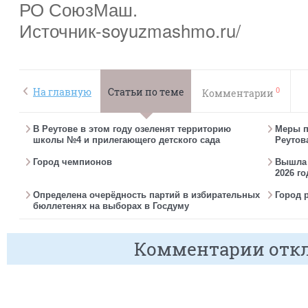
РО СоюзМаш.
Источник-soyuzmashmo.ru/
0
На главную
Статьи по теме
Комментарии
В Реутове в этом году озеленят территорию
Меры п
школы №4 и прилегающего детского сада
Реутов
Город чемпионов
Вышла г
2026 го
Определена очерёдность партий в избирательных
Город 
бюллетенях на выборах в Госдуму
Комментарии отк