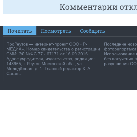
Комментарии отк
Почитать
Посмотреть
Сообщить
ПроРеутов — интернет-проект ООО «Р-
Последние новос
МЕДИА». Номер свидетельства о регистрации
фоторепортажи о
СМИ: ЭЛ №ФС 77 - 67171 от 16.09.2016.
Использование м
Адрес учредителя, издательства, редакции:
без получения 
143965, г. Реутов Московской обл., ул.
разрешения ООО
Молодёжная, д. 1. Главный редактор К. А.
Сагань.