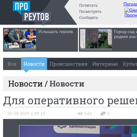
Погода
Почитать
Посмотреть
Прогн
Сообщить
Услышать героев
Город-сад 
редкие рас
Все
Новости
Происшествия
Интервью
Куль
Новости /
Новости
Для оперативного реше
03.09.2025 в 09:10
544
0