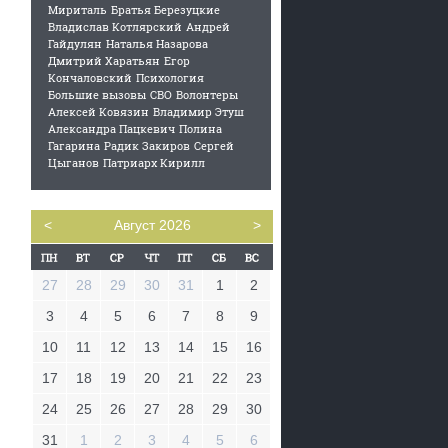
Мириталь
Братья Березуцкие
Владислав Котлярский
Андрей
Гайдулян
Наталья Назарова
Дмитрий Харатьян
Егор
Кончаловский
Психология
Большие вызовы
СВО
Волонтеры
Алексей Ковязин
Владимир Этуш
Александра Пацкевич
Полина
Гагарина
Радик Закиров
Сергей
Цыганов
Патриарх Кирилл
<
Август 2026
>
27
28
29
30
31
1
2
3
4
5
6
7
8
9
10
11
12
13
14
15
16
17
18
19
20
21
22
23
24
25
26
27
28
29
30
31
1
2
3
4
5
6