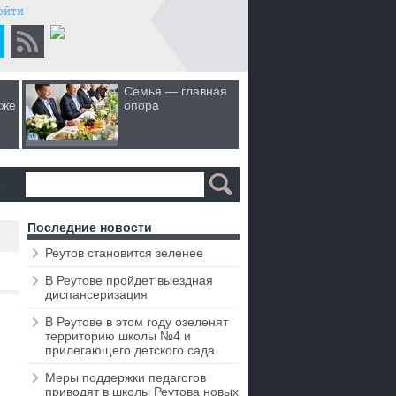
ойти
Семья — главная
Когда лю
кже
опора
первом 
а
Последние новости
Реутов становится зеленее
В Реутове пройдет выездная
диспансеризация
В Реутове в этом году озеленят
территорию школы №4 и
прилегающего детского сада
Меры поддержки педагогов
приводят в школы Реутова новых