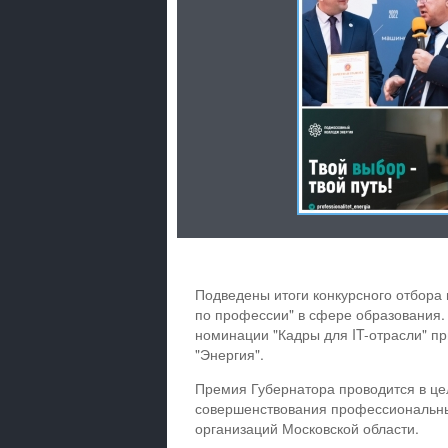
Подведены итоги конкурсного отбора
по профессии" в сфере образования.
номинации "Кадры для IT-отрасли" п
"Энергия".
Премия Губернатора проводится в це
совершенствования профессиональны
организаций Московской области.