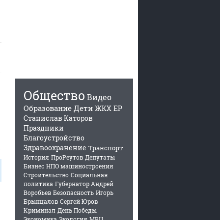
Общество
Видео
Образование
Дети
ЖКХ
ЕР
Станислав Каторов
Праздники
Благоустройство
Здравоохранение
Транспорт
История
ПроРеутов
Депутаты
Бизнес
НПО машиностроения
Строительство
Социальная
политика
Губернатор Андрей
Воробьев
Безопасность
Игорь
Брынцалов
Сергей Юров
Криминал
День Победы
Экономика
Экология
МВЦ