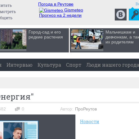
В
Погода в Реутове
читать
Gismeteo
мотреть
Прогноз на 2 недели
общить
Город-сад и его
Мальчишкам и
редкие растения
девчонкам, а та
их родителям
я
Интервью
Культура
Спорт
Люди нашего город
Энергия"
482
0
Автор:
ПроРеутов
Новости