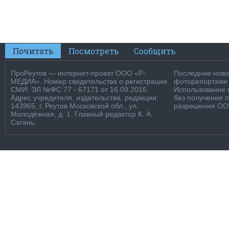
Почитать
Посмотреть
Сообщить
ПроРеутов — интернет-проект ООО «Р-
Последние новос
МЕДИА». Номер свидетельства о регистрации
фоторепортажи о
СМИ: ЭЛ №ФС 77 - 67171 от 16.09.2016.
Использование м
Адрес учредителя, издательства, редакции:
без получения 
143965, г. Реутов Московской обл., ул.
разрешения ООО
Молодёжная, д. 1. Главный редактор К. А.
Сагань.