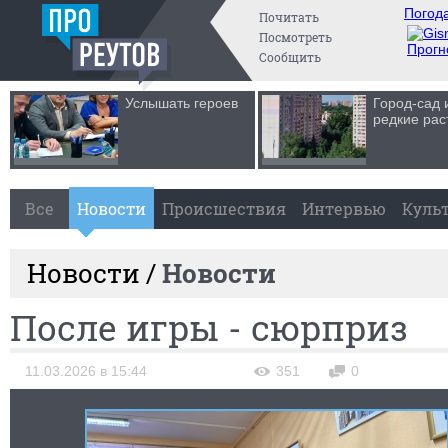
Погода
Почитать
Посмотреть
Прогн
Сообщить
Услышать героев
Город-сад 
редкие рас
Все
Новости
Происшествия
Интервью
Куль
Новости /
Новости
После игры - сюрприз
11.03.2026 в 15:44
351
0