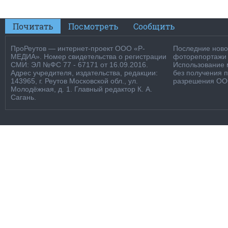
Почитать
Посмотреть
Сообщить
ПроРеутов — интернет-проект ООО «Р-
Последние новос
МЕДИА». Номер свидетельства о регистрации
фоторепортажи о
СМИ: ЭЛ №ФС 77 - 67171 от 16.09.2016.
Использование м
Адрес учредителя, издательства, редакции:
без получения 
143965, г. Реутов Московской обл., ул.
разрешения ООО
Молодёжная, д. 1. Главный редактор К. А.
Сагань.