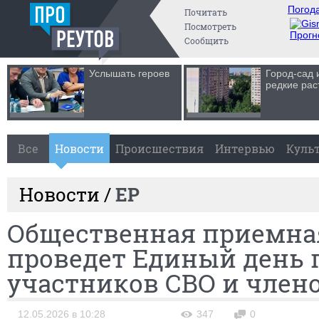
Погода
Почитать
Посмотреть
Прогн
Сообщить
Услышать героев
Город-сад 
редкие рас
Все
Новости
Происшествия
Интервью
Куль
Новости /
ЕР
Общественная приемна
проведет Единый день
участников СВО и члено
12.05.2026 в 10:28
347
0