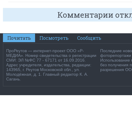
Комментарии отк
Почитать
Посмотреть
Сообщить
ПроРеутов — интернет-проект ООО «Р-
Последние новос
МЕДИА». Номер свидетельства о регистрации
фоторепортажи о
СМИ: ЭЛ №ФС 77 - 67171 от 16.09.2016.
Использование м
Адрес учредителя, издательства, редакции:
без получения 
143965, г. Реутов Московской обл., ул.
разрешения ООО
Молодёжная, д. 1. Главный редактор К. А.
Сагань.