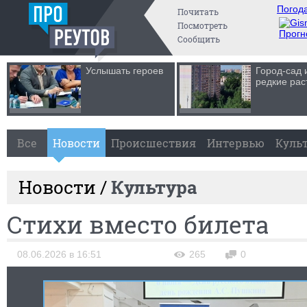
Погода
Почитать
Посмотреть
Прогн
Сообщить
Услышать героев
Город-сад 
редкие рас
Все
Новости
Происшествия
Интервью
Куль
Новости /
Культура
Стихи вместо билета
08.06.2026 в 16:51
265
0