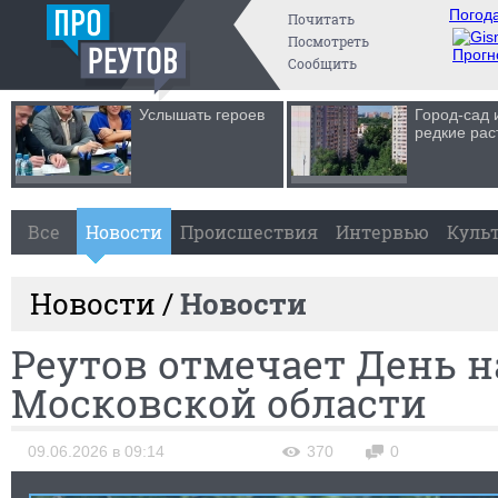
Погода
Почитать
Посмотреть
Прогн
Сообщить
Услышать героев
Город-сад 
редкие рас
Все
Новости
Происшествия
Интервью
Куль
Новости /
Новости
Реутов отмечает День н
Московской области
09.06.2026 в 09:14
370
0