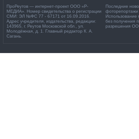
ПроРеутов — интернет-проект ООО «Р-
Последние новос
МЕДИА». Номер свидетельства о регистрации
фоторепортажи о
СМИ: ЭЛ №ФС 77 - 67171 от 16.09.2016.
Использование м
Адрес учредителя, издательства, редакции:
без получения 
143965, г. Реутов Московской обл., ул.
разрешения ООО
Молодёжная, д. 1. Главный редактор К. А.
Сагань.