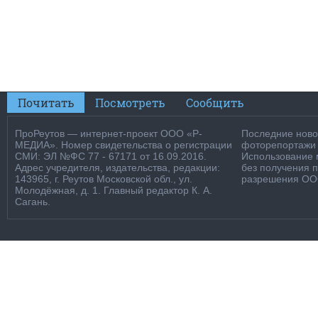
Почитать
Посмотреть
Сообщить
ПроРеутов — интернет-проект ООО «Р-
Последние новос
МЕДИА». Номер свидетельства о регистрации
фоторепортажи о
СМИ: ЭЛ №ФС 77 - 67171 от 16.09.2016.
Использование м
Адрес учредителя, издательства, редакции:
без получения 
143965, г. Реутов Московской обл., ул.
разрешения ООО
Молодёжная, д. 1. Главный редактор К. А.
Сагань.