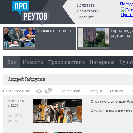
Погода
Почитать
Посмотреть
Прогн
Сообщить
Услышать героев
Город-сад 
редкие рас
Все
Новости
Происшествия
Интервью
Куль
Андрей Гайдулян
Сортировать по:
За период:
Сегодня
Неделя
19.07.2016
Спектакль в пользу Ал
в 12:50
Это почти половина нео
3705
0