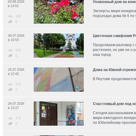
03.08.2026
Ухоженный дом на кон
в 13:51
Эксперты жюри конкурс
подъездах дома № 6 по 
153
0
30.07.2026
Цветочная симфония Р
в 10:53
Продолжаем разговор с
растениях, но уже не о 
199
наш город
0
25.07.2026
Дома на Южной отремо
в 12:42
В Реутове продолжается
216
0
24.07.2026
Счастливый дом под н
в 13:27
Сегодня рассказываем в
жюри ежегодного конкур
273
по Юбилейному проспект
0