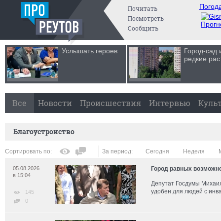
Погода
Почитать
Посмотреть
Прогн
Сообщить
Услышать героев
Город-сад 
редкие рас
Все
Новости
Происшествия
Интервью
Куль
Благоустройство
Сортировать по:
За период:
Сегодня
Неделя
05.08.2026
Город равных возможн
в 15:04
Депутат Госдумы Михаил
удобен для людей с инв
145
0