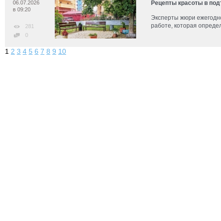
06.07.2026
Рецепты красоты в под
в 09:20
Эксперты жюри ежегодно
работе, которая опреде
281
0
1
2
3
4
5
6
7
8
9
10