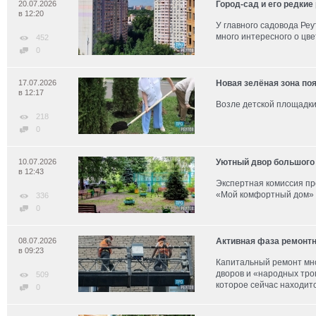
20.07.2026
Город-сад и его редкие
в 12:20
У главного садовода Ре
много интересного о цве
452
0
17.07.2026
Новая зелёная зона по
в 12:17
Возле детской площадки
218
0
10.07.2026
Уютный двор большого
в 12:43
Экспертная комиссия пр
«Мой комфортный дом» 
336
0
08.07.2026
Активная фаза ремонт
в 09:23
Капитальный ремонт мно
дворов и «народных тро
509
которое сейчас находитс
0