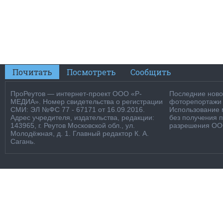
Почитать
Посмотреть
Сообщить
ПроРеутов — интернет-проект ООО «Р-
Последние новос
МЕДИА». Номер свидетельства о регистрации
фоторепортажи о
СМИ: ЭЛ №ФС 77 - 67171 от 16.09.2016.
Использование м
Адрес учредителя, издательства, редакции:
без получения 
143965, г. Реутов Московской обл., ул.
разрешения ООО
Молодёжная, д. 1. Главный редактор К. А.
Сагань.