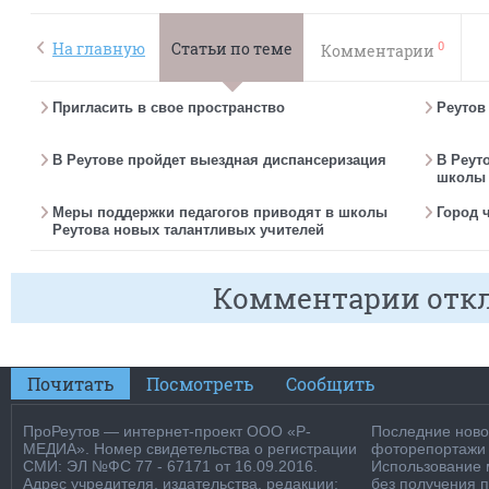
0
На главную
Статьи по теме
Комментарии
Пригласить в свое пространство
Реутов
В Реутове пройдет выездная диспансеризация
В Реут
школы 
Меры поддержки педагогов приводят в школы
Город 
Реутова новых талантливых учителей
Комментарии отк
Почитать
Посмотреть
Сообщить
ПроРеутов — интернет-проект ООО «Р-
Последние новос
МЕДИА». Номер свидетельства о регистрации
фоторепортажи о
СМИ: ЭЛ №ФС 77 - 67171 от 16.09.2016.
Использование м
Адрес учредителя, издательства, редакции:
без получения 