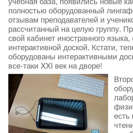
учебная база, появились новые к
полностью оборудованный лингаф
отзывам преподавателей и ученико
рассчитанный на целую группу. Пр
свой кабинет иностранного языка
интерактивной доской. Кстати, те
оборудованы интерактивными дос
все-таки XXI век на дворе!
Втор
обору
лабо
физи
есть
чтен