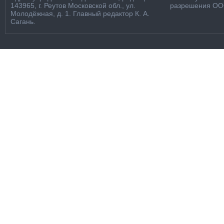
143965, г. Реутов Московской обл., ул.
разрешения ООО
Молодёжная, д. 1. Главный редактор К. А.
Сагань.