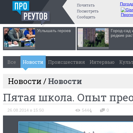
Погода
Почитать
Посмотреть
Прогн
Сообщить
Услышать героев
Город-сад 
редкие рас
Все
Новости
Происшествия
Интервью
Куль
Новости /
Новости
Пятая школа. Опыт пре
26.08.2014 в 15:50
5444
0