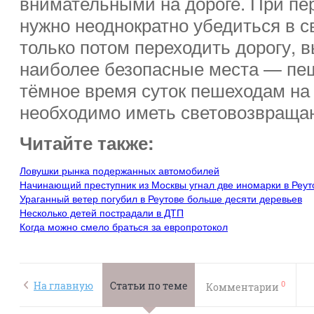
внимательными на дороге. При пе
нужно неоднократно убедиться в с
только потом переходить дорогу, 
наиболее безопасные места — пе
тёмное время суток пешеходам на
необходимо иметь световозвраща
Читайте также:
Ловушки рынка подержанных автомобилей
Начинающий преступник из Москвы угнал две иномарки в Реут
Ураганный ветер погубил в Реутове больше десяти деревьев
Несколько детей пострадали в ДТП
Когда можно смело браться за европротокол
0
На главную
Статьи по теме
Комментарии