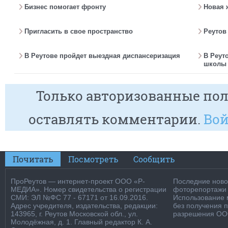
Бизнес помогает фронту
Новая 
Пригласить в свое пространство
Реутов
В Реутове пройдет выездная диспансеризация
В Реут
школы 
Только авторизованные пол
оставлять комментарии.
Вой
Почитать
Посмотреть
Сообщить
ПроРеутов — интернет-проект ООО «Р-
Последние новос
МЕДИА». Номер свидетельства о регистрации
фоторепортажи о
СМИ: ЭЛ №ФС 77 - 67171 от 16.09.2016.
Использование м
Адрес учредителя, издательства, редакции:
без получения 
143965, г. Реутов Московской обл., ул.
разрешения ООО
Молодёжная, д. 1. Главный редактор К. А.