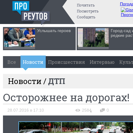
Погода
Почитать
Посмотреть
Прогн
Сообщить
Услышать героев
Город-сад 
редкие рас
Все
Новости
Происшествия
Интервью
Куль
Новости /
ДТП
Осторожнее на дорогах!
28.07.2016 в 17:10
2584
0