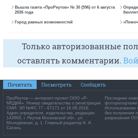
Вышла газета «ПроРеутов» № 30 (596) от 6 августа
Опреде
2026 года
бюллет
Город равных возможностей
«Помоч
Только авторизованные пол
оставлять комментарии.
Вой
Почитать
Посмотреть
Сообщить
ПроРеутов — интернет-проект ООО «Р-
Последние новос
МЕДИА». Номер свидетельства о регистрации
фоторепортажи о
СМИ: ЭЛ №ФС 77 - 67171 от 16.09.2016.
Использование м
Адрес учредителя, издательства, редакции:
без получения 
143965, г. Реутов Московской обл., ул.
разрешения ООО
Молодёжная, д. 1. Главный редактор К. А.
Сагань.