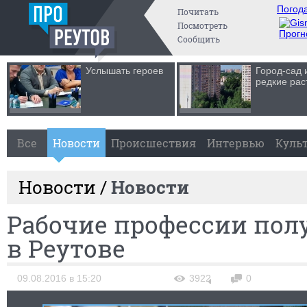
Погода
Почитать
Посмотреть
Прогн
Сообщить
Услышать героев
Город-сад 
редкие рас
Все
Новости
Происшествия
Интервью
Куль
Новости /
Новости
Рабочие профессии пол
в Реутове
09.08.2016 в 15:20
3922
0