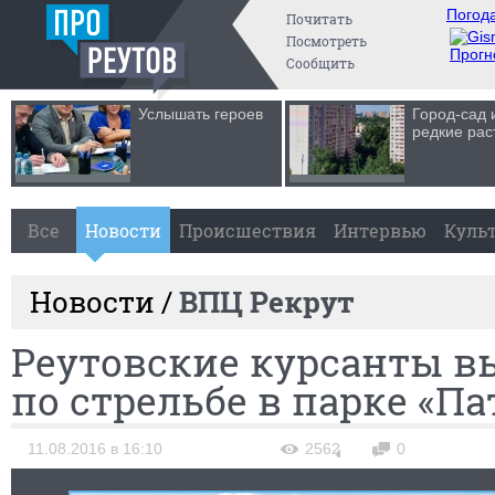
Погода
Почитать
Посмотреть
Прогн
Сообщить
Услышать героев
Город-сад 
редкие рас
Все
Новости
Происшествия
Интервью
Куль
Новости /
ВПЦ Рекрут
Реутовские курсанты в
по стрельбе в парке «Па
11.08.2016 в 16:10
2562
0