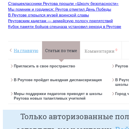
Старшеклассники Реутова прошли «Школу безопасности»
Мы помним и гордимся: Реутов отметил День Победы
В Реутове открылся музей воинской славы
Реутовским кадетам — армейскую полосу препятствий
Кубок памяти бойцов спецназа установил рекорд в Реутове
0
На главную
Статьи по теме
Комментарии
Пригласить в свое пространство
Реутов
В Реутове пройдет выездная диспансеризация
В Реут
школы 
Меры поддержки педагогов приводят в школы
Город 
Реутова новых талантливых учителей
Только авторизованные пол