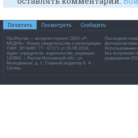
оставлять комментарии.
Вой
Почитать
Посмотреть
Сообщить
ПроРеутов — интернет-проект ООО «Р-
Последние новос
МЕДИА». Номер свидетельства о регистрации
фоторепортажи о
СМИ: ЭЛ №ФС 77 - 67171 от 16.09.2016.
Использование м
Адрес учредителя, издательства, редакции:
без получения 
143965, г. Реутов Московской обл., ул.
разрешения ООО
Молодёжная, д. 1. Главный редактор К. А.
Сагань.