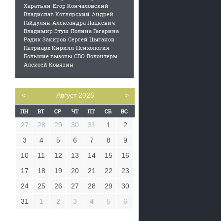
Харатьян
Егор Кончаловский
Владислав Котлярский
Андрей
Гайдулян
Александра Пацкевич
Владимир Этуш
Полина Гагарина
Радик Закиров
Сергей Цыганов
Патриарх Кирилл
Психология
Большие вызовы
СВО
Волонтеры
Алексей Ковязин
<
Август 2026
>
27
28
29
30
31
1
2
3
4
5
6
7
8
9
10
11
12
13
14
15
16
17
18
19
20
21
22
23
24
25
26
27
28
29
30
31
1
2
3
4
5
6