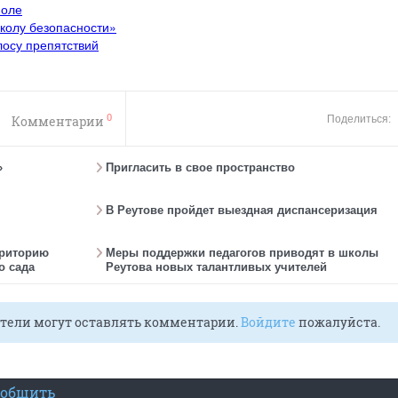
поле
колу безопасности»
осу препятствий
0
Комментарии
Поделиться:
»
Пригласить в свое пространство
В Реутове пройдет выездная диспансеризация
рриторию
Меры поддержки педагогов приводят в школы
о сада
Реутова новых талантливых учителей
тели могут оставлять комментарии.
Войдите
пожалуйста.
ообщить