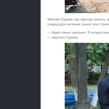
Максим Сураев, как офицер запаса, 
снаряд для метания гранат или стрел
— Идея очень хорошая. Я полдетства 
— заметил Сураев.