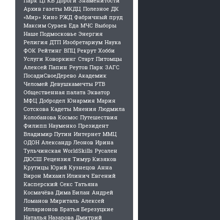
Парк
ЦГКБ
Дороги
Знаменитости
Архив газеты
МКДЦ
Полезное
ДК
«Мир»
Кино
РЖД
Фабричный пруд
Максим Сураев
Еда
МЧС
Выборы
Наше Подмосковье
Энергия
Религия
ДТП
Изобретариум
Наука
ФОК
Рейтинг
ВПЦ Рекрут
Хобби
Услуги
Коворкинг
Старт
Питомцы
Алексей Папин
Реутов Парк
ЗАГС
ПосадиСвоеДерево
Академик
Челомей
Девушкамечты
РТВ
Общественная палата
Экватор
МФЦ
Добродел
Юнармия
Мария
Сотскова
Кадеты
Мнения
Людмила
Колобанова
Космос
Путешествия
Филипп Науменко
Президент
Владимир Путин
Интернет
ММЦ
ОДОН
Александр Леонов
Ирина
Тульчинская
WorldSkills
Русален
ДЮСШ
Рецензия
Тимур Кизяков
Крутицы
Юрий Кузнецов
Анна
Вирон
Михаил Илинич
Евгений
Касперский
Секс
Татьяна
Космачёва
Дима Билан
Андрей
Ломанов
Мириталь
Алексей
Илларионов
Братья Березуцкие
Наталья Назарова
Дмитрий