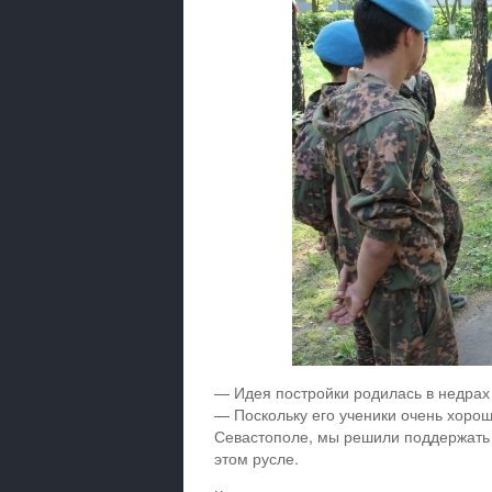
— Идея постройки родилась в недрах 
— Поскольку его ученики очень хорош
Севастополе, мы решили поддержать 
этом русле.