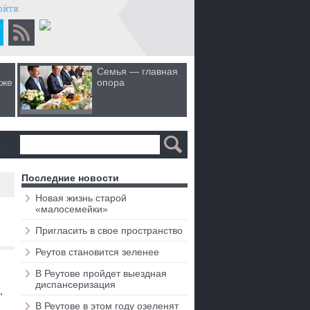
ойти
Семья — главная
Когда лю
кже
опора
первом 
а
Последние новости
Новая жизнь старой
«малосемейки»
Пригласить в свое пространство
Реутов становится зеленее
В Реутове пройдет выездная
диспансеризация
В Реутове в этом году озеленят