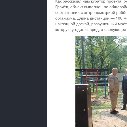
Как рассказал нам куратор проекта, 
Грачёв, объект выполнен по общевой
соответствии с антропометрией ребёнк
организма. Длина дистанции — 100 м
наклонной доской, разрушенный мост.
которую угодил снаряд, а следующее 