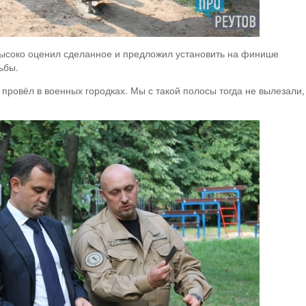
высоко оценил сделанное и предложил установить на финише
ьбы.
провёл в военных городках. Мы с такой полосы тогда не вылезали,