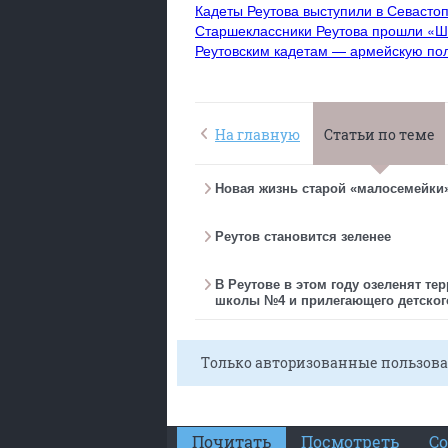
Кадеты Реутова выступили в Севасто
Старшеклассники Реутова прошли «Ш
Реутовским кадетам — армейскую пол
На главную
Статьи по теме
Новая жизнь старой «малосемейки
Реутов становится зеленее
В Реутове в этом году озеленят те
школы №4 и прилегающего детског
Только авторизованные пользова
Почитать
Посмотреть
С