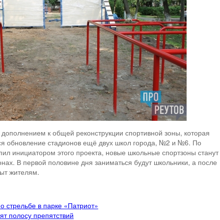
 дополнением к общей реконструкции спортивной зоны, которая
ся обновление стадионов ещё двух школ города, №2 и №6. По
пил инициатором этого проекта, новые школьные спортзоны станут
нах. В первой половине дня заниматься будут школьники, а после
рыт жителям.
по стрельбе в парке «Патриот»
ят полосу препятствий