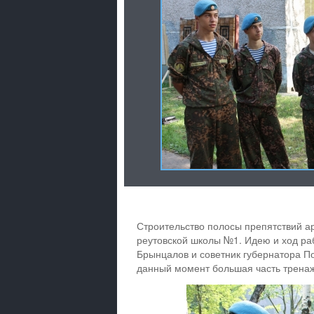
Строительство полосы препятствий ар
реутовской школы №1. Идею и ход ра
Брынцалов и советник губернатора По
данный момент большая часть тренаж