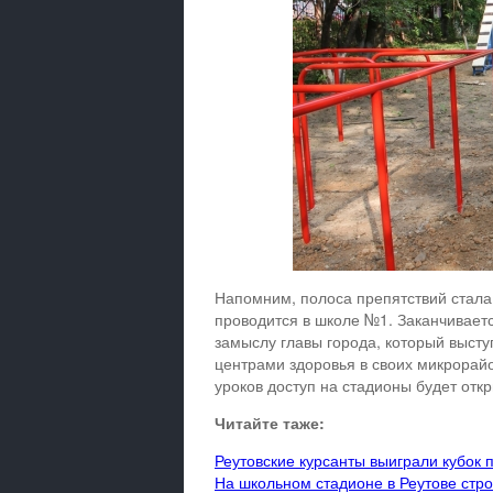
Напомним, полоса препятствий стала
проводится в школе №1. Заканчивает
замыслу главы города, который высту
центрами здоровья в своих микрорайо
уроков доступ на стадионы будет отк
Читайте таже:
Реутовские курсанты выиграли кубок 
На школьном стадионе в Реутове стро