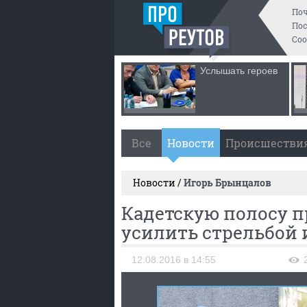
По
Пос
Со
Услышать героев
Все
Новости
Происшестви
Новости /
Игорь Брынцалов
Кадетскую полосу п
усилить стрельбой 
12.08.2016 в 14:55