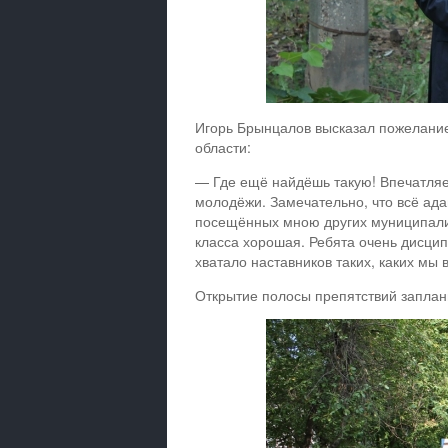
Игорь Брынцалов высказал пожелание
области:
— Где ещё найдёшь такую! Впечатляет
молодёжи. Замечательно, что всё ада
посещённых мною других муниципали
класса хорошая. Ребята очень дисци
хватало наставников таких, каких мы 
Открытие полосы препятствий заплани