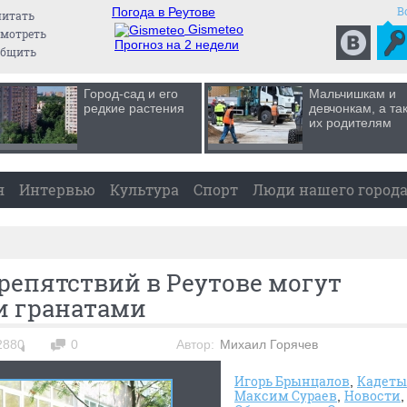
В
Погода в Реутове
читать
Gismeteo
мотреть
Прогноз на 2 недели
общить
Город-сад и его
Мальчишкам и
редкие растения
девчонкам, а та
их родителям
я
Интервью
Культура
Спорт
Люди нашего город
репятствий в Реутове могут
и гранатами
2880
0
Автор:
Михаил Горячев
Игорь Брынцалов
Кадеты
Максим Сураев
Новости