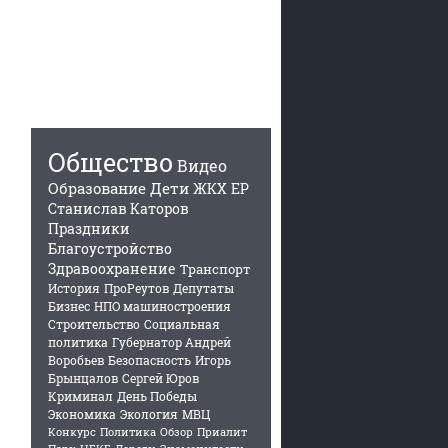
Общество
Видео
Образование
Дети
ЖКХ
ЕР
Станислав Каторов
Праздники
Благоустройство
Здравоохранение
Транспорт
История
ПроРеутов
Депутаты
Бизнес
НПО машиностроения
Строительство
Социальная
политика
Губернатор Андрей
Воробьев
Безопасность
Игорь
Брынцалов
Сергей Юров
Криминал
День Победы
Экономика
Экология
МВЦ
Конкурс
Политика
Обзор
Приалит