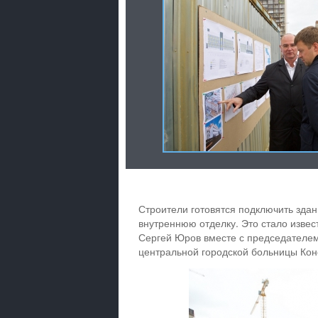
Строители готовятся подключить здан
внутреннюю отделку. Это стало извес
Сергей Юров вместе с председателе
центральной городской больницы Ко