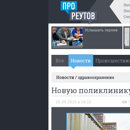
По
Пос
Со
Услышать героев
Все
Новости
Происшестви
Новости /
здравоохранение
Новую поликлинику
15.09.2016 в 18:15