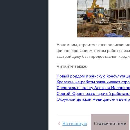
Напомним, строительство поликлиники
финансированием темпы работ снизил
застройщику был предоставлен креди
Читайте также:
Новый роддом и женскую консультац
Кровельные работы заканчивают стро
Спектакль в пользу Алексея Илларион
Сергей Юров позвал врачей работать 
Окружной детский медицинский центр 
На главную
Статьи по теме