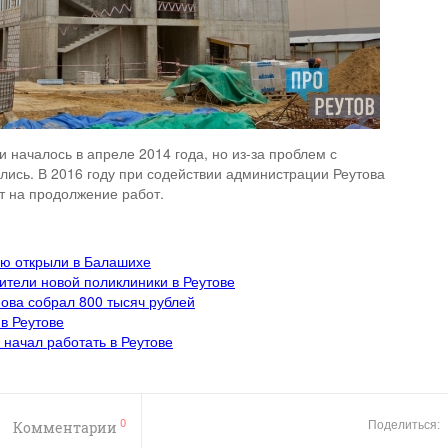
 началось в апреле 2014 года, но из-за проблем с
ись. В 2016 году при содействии администрации Реутова
т на продолжение работ.
ию открыли в Балашихе
ители новой поликлиники в Реутове
ова собрал 800 тысяч рублей
в Реутове
начал работать в Реутове
0
Комментарии
Поделиться: