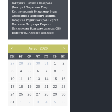
Гайдулян
Наталья Назарова
Дмитрий Харатьян
Егор
Кончаловский
Владимир Этуш
Александра Пацкевич
Полина
Гагарина
Радик Закиров
Сергей
Цыганов
Патриарх Кирилл
Психология
Большие вызовы
СВО
Волонтеры
Алексей Ковязин
<
Август 2026
>
27
28
29
30
31
1
2
3
4
5
6
7
8
9
10
11
12
13
14
15
16
17
18
19
20
21
22
23
24
25
26
27
28
29
30
31
1
2
3
4
5
6