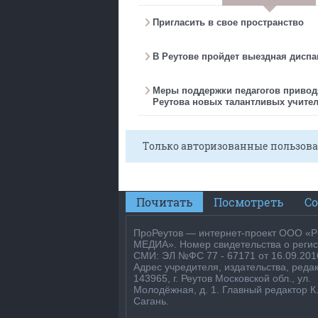
Пригласить в свое пространство
В Реутове пройдет выездная дисп
Меры поддержки педагогов привод
Реутова новых талантливых учите
Только авторизованные пользова
Почитать
Посмотреть
С
ПроРеутов — интернет-проект ООО «Р
МЕДИА». Номер свидетельства о реги
СМИ: ЭЛ №ФС 77 - 67171 от 16.09.201
Адрес учредителя, издательства, реда
143965, г. Реутов Московской обл., ул.
Молодёжная, д. 1. Главный редактор К.
Сагань.