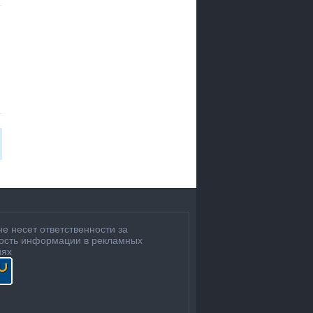
не несет ответственности за
ость информации в рекламных
иях