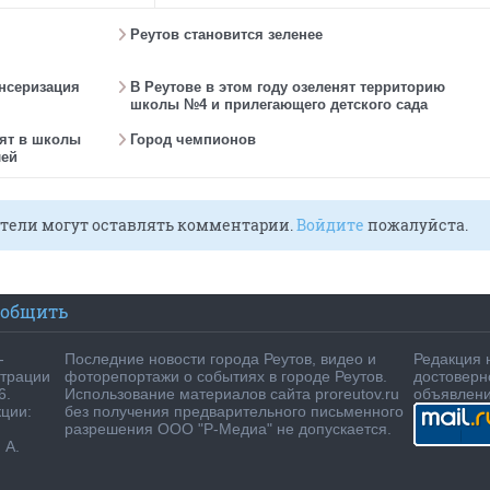
Реутов становится зеленее
ансеризация
В Реутове в этом году озеленят территорию
школы №4 и прилегающего детского сада
ят в школы
Город чемпионов
лей
тели могут оставлять комментарии.
Войдите
пожалуйста.
ообщить
-
Последние новости города Реутов, видео и
Редакция 
страции
фоторепортажи о событиях в городе Реутов.
достоверн
6.
Использование материалов сайта proreutov.ru
объявлен
кции:
без получения предварительного письменного
разрешения ООО "Р-Медиа" не допускается.
 А.