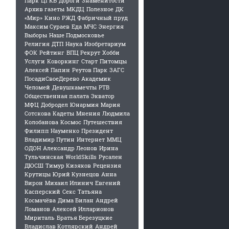
Парк
ЦГКБ
Дороги
Знаменитости
Архив газеты
МКДЦ
Полезное
ДК
«Мир»
Кино
РЖД
Фабричный пруд
Максим Сураев
Еда
МЧС
Энергия
Выборы
Наше Подмосковье
Религия
ДТП
Наука
Изобретариум
ФОК
Рейтинг
ВПЦ Рекрут
Хобби
Услуги
Коворкинг
Старт
Питомцы
Алексей Папин
Реутов Парк
ЗАГС
ПосадиСвоеДерево
Академик
Челомей
Девушкамечты
РТВ
Общественная палата
Экватор
МФЦ
Добродел
Юнармия
Мария
Сотскова
Кадеты
Мнения
Людмила
Колобанова
Космос
Путешествия
Филипп Науменко
Президент
Владимир Путин
Интернет
ММЦ
ОДОН
Александр Леонов
Ирина
Тульчинская
WorldSkills
Русален
ДЮСШ
Тимур Кизяков
Рецензия
Крутицы
Юрий Кузнецов
Анна
Вирон
Михаил Илинич
Евгений
Касперский
Секс
Татьяна
Космачёва
Дима Билан
Андрей
Ломанов
Алексей Илларионов
Мириталь
Братья Березуцкие
Владислав Котлярский
Андрей