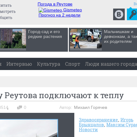
В
Погода в Реутове
читать
Gismeteo
мотреть
Прогноз на 2 недели
общить
Город-сад и его
Мальчишкам и
редкие растения
девчонкам, а та
их родителям
я
Интервью
Культура
Спорт
Люди нашего город
 Реутова подключают к теплу
3514
0
Автор:
Михаил Горячев
Здравоохранение
Игорь
Брынцалов
Максим Сура
Новости