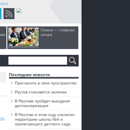
ойти
Семья — главная
Когда лю
кже
опора
первом 
а
Последние новости
Пригласить в свое пространство
Реутов становится зеленее
В Реутове пройдет выездная
диспансеризация
В Реутове в этом году озеленят
ев
территорию школы №4 и
прилегающего детского сада