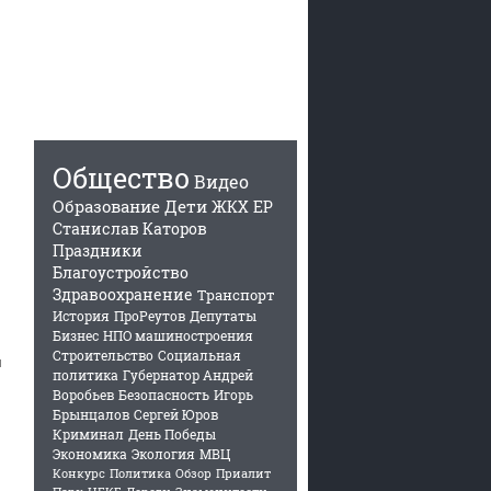
Общество
Видео
Образование
Дети
ЖКХ
ЕР
Станислав Каторов
Праздники
Благоустройство
Здравоохранение
Транспорт
История
ПроРеутов
Депутаты
Бизнес
НПО машиностроения
Строительство
Социальная
и
политика
Губернатор Андрей
Воробьев
Безопасность
Игорь
Брынцалов
Сергей Юров
Криминал
День Победы
Экономика
Экология
МВЦ
Конкурс
Политика
Обзор
Приалит