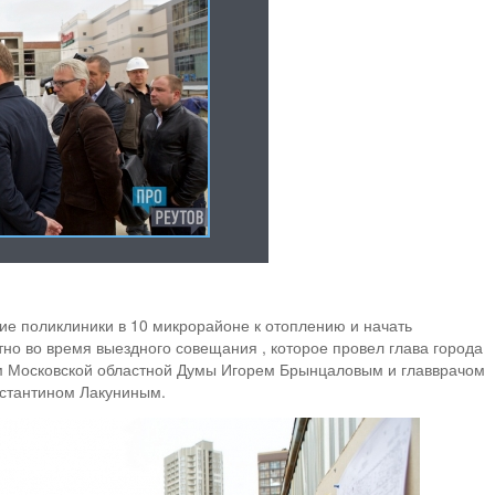
ие поликлиники в 10 микрорайоне к отоплению и начать
тно во время выездного совещания , которое провел глава города
м Московской областной Думы Игорем Брынцаловым и главврачом
нстантином Лакуниным.