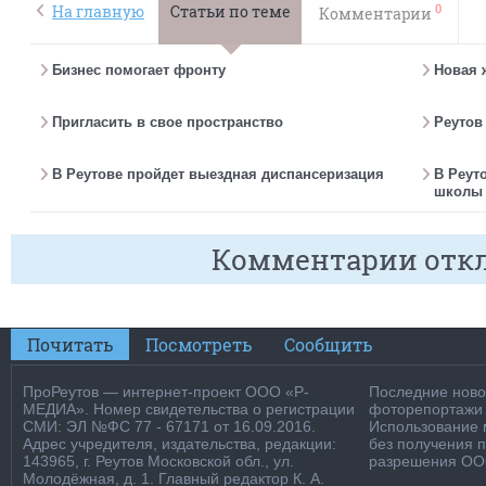
0
На главную
Статьи по теме
Комментарии
Бизнес помогает фронту
Новая 
Пригласить в свое пространство
Реутов
В Реутове пройдет выездная диспансеризация
В Реут
школы 
Комментарии отк
Почитать
Посмотреть
Сообщить
ПроРеутов — интернет-проект ООО «Р-
Последние новос
МЕДИА». Номер свидетельства о регистрации
фоторепортажи о
СМИ: ЭЛ №ФС 77 - 67171 от 16.09.2016.
Использование м
Адрес учредителя, издательства, редакции:
без получения 
143965, г. Реутов Московской обл., ул.
разрешения ООО
Молодёжная, д. 1. Главный редактор К. А.