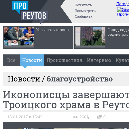
Погода
Почитать
Посмотреть
Прогн
Сообщить
Услышать героев
Город-сад 
редкие рас
Все
Новости
Происшествия
Интервью
Куль
Новости /
благоустройство
Иконописцы завершают
Троицкого храма в Реут
13.01.2017 в 15:49
2601
0