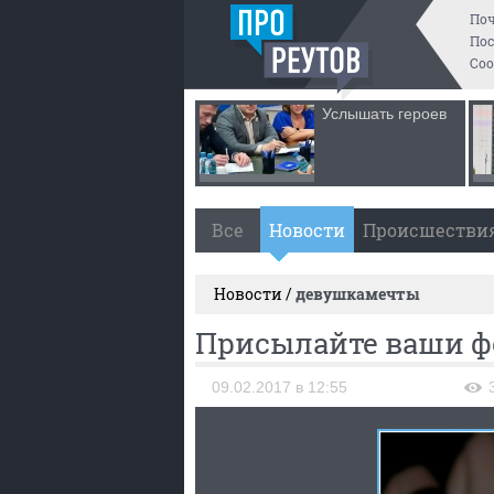
По
Пос
Со
Услышать героев
Все
Новости
Происшестви
Новости /
девушкамечты
Присылайте ваши фо
09.02.2017 в 12:55