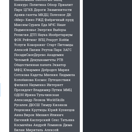
Конкурс
Политика
Обзор
Приалит
Парк
ЦГКБ
Дороги
Знаменитости
Архив газеты
МКДЦ
Полезное
ДК
«Мир»
Кино
РЖД
Фабричный пруд
Максим Сураев
Еда
МЧС
Наше
Подмосковье
Энергия
Выборы
Религия
ДТП
Наука
Изобретариум
ФОК
Рейтинг
ВПЦ Рекрут
Хобби
Услуги
Коворкинг
Старт
Питомцы
Алексей Папин
Реутов Парк
ЗАГС
ПосадиСвоеДерево
Академик
Челомей
Девушкамечты
РТВ
Общественная палата
Экватор
МФЦ
Юнармия
Добродел
Мария
Сотскова
Кадеты
Мнения
Людмила
Колобанова
Космос
Путешествия
Филипп Науменко
Интернет
Президент Владимир Путин
ММЦ
ОДОН
Ирина Тульчинская
Александр Леонов
WorldSkills
Русален
ДЮСШ
Тимур Кизяков
Рецензия
Крутицы
Юрий Кузнецов
Анна Вирон
Михаил Илинич
Евгений Касперский
Секс
Татьяна
Космачёва
Андрей Ломанов
Дима
Билан
Мириталь
Алексей