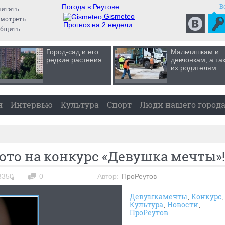
В
Погода в Реутове
читать
Gismeteo
мотреть
Прогноз на 2 недели
общить
Город-сад и его
Мальчишкам и
редкие растения
девчонкам, а та
их родителям
я
Интервью
Культура
Спорт
Люди нашего город
то на конкурс «Девушка мечты»!
3350
0
Автор:
ПроРеутов
Девушкамечты
Конкурс
Культура
Новости
ПроРеутов