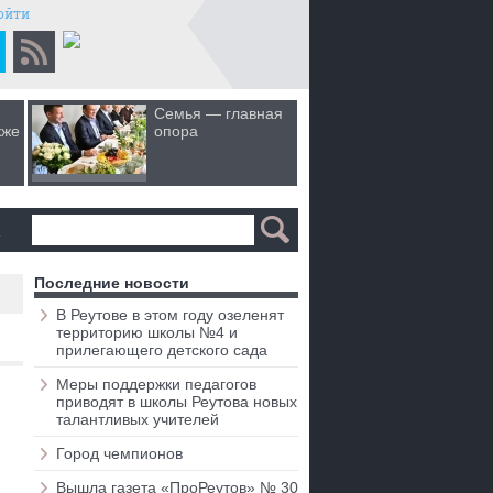
ойти
Семья — главная
Когда лю
кже
опора
первом 
а
Последние новости
В Реутове в этом году озеленят
территорию школы №4 и
прилегающего детского сада
Меры поддержки педагогов
приводят в школы Реутова новых
талантливых учителей
Город чемпионов
Вышла газета «ПроРеутов» № 30