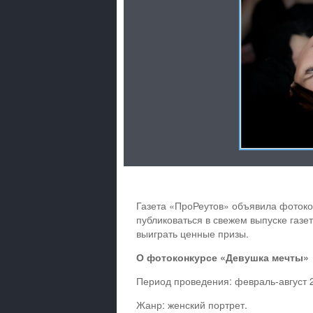
Газета «ПроРеутов» объявила фотоко
публиковаться в свежем выпуске газет
выиграть ценные призы.
О фотоконкурсе «Девушка мечты»
Период проведения: февраль-август 2
Жанр: женский портрет.