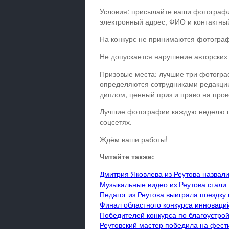
Условия: присылайте ваши фотограф
электронный адрес, ФИО и контактны
На конкурс не принимаются фотограф
Не допускается нарушение авторских 
Призовые места: лучшие три фотогра
определяются сотрудниками редакции
диплом, ценный приз и право на про
Лучшие фотографии каждую неделю пуб
соцсетях.
Ждём ваши работы!
Читайте также:
Дмитрия Яковлева из Реутова назвал
Музыкальные видео из Реутова стали
Педагог из Реутова выиграла поездку
Финал областного конкурса инновац
Победителей конкурса по благоустрой
Реутовский мастер победила на фест