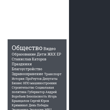
Общество
Видео
Образование
Дети
ЖКХ
ЕР
Станислав Каторов
Праздники
Благоустройство
Здравоохранение
Транспорт
История
ПроРеутов
Депутаты
Бизнес
НПО машиностроения
Строительство
Социальная
политика
Губернатор Андрей
Воробьев
Безопасность
Игорь
Брынцалов
Сергей Юров
Криминал
День Победы
Экономика
Экология
МВЦ