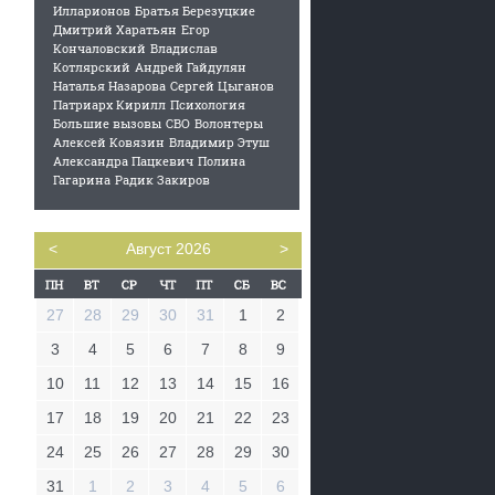
Илларионов
Братья Березуцкие
Дмитрий Харатьян
Егор
Кончаловский
Владислав
Котлярский
Андрей Гайдулян
Наталья Назарова
Сергей Цыганов
Патриарх Кирилл
Психология
Большие вызовы
СВО
Волонтеры
Алексей Ковязин
Владимир Этуш
Александра Пацкевич
Полина
Гагарина
Радик Закиров
<
Август 2026
>
27
28
29
30
31
1
2
3
4
5
6
7
8
9
10
11
12
13
14
15
16
17
18
19
20
21
22
23
24
25
26
27
28
29
30
31
1
2
3
4
5
6