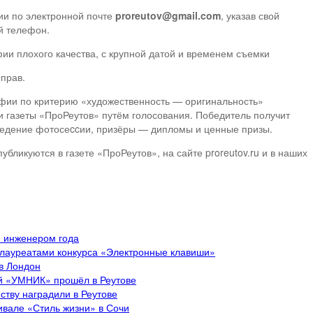
ии по электронной почте
proreutov@gmail.com
, указав свой
й телефон.
ии плохого качества, с крупной датой и временем съемки
прав.
фии по критерию «художественность — оригинальность»
 газеты «ПроРеутов» путём голосования. Победитель получит
ведение фотосеccии, призёры — дипломы и ценные призы.
ликуются в газете «ПроРеутов», на сайте proreutov.ru и в наших
и инженером года
 лауреатами конкурса «Электронные клавиши»
 в Лондон
ий «УМНИК» прошёл в Реутове
ству наградили в Реутове
ивале «Стиль жизни» в Сочи