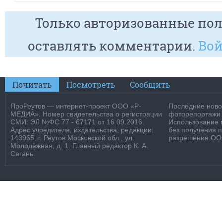
Только авторизованные пол
оставлять комментарии.
Вой
Почитать
Посмотреть
Сообщить
ПроРеутов — интернет-проект ООО «Р-
Последние новос
МЕДИА». Номер свидетельства о регистрации
фоторепортажи о
СМИ: ЭЛ №ФС 77 - 67171 от 16.09.2016.
Использование м
Адрес учредителя, издательства, редакции:
без получения 
143965, г. Реутов Московской обл., ул.
разрешения ООО
Молодёжная, д. 1. Главный редактор К. А.
Сагань.