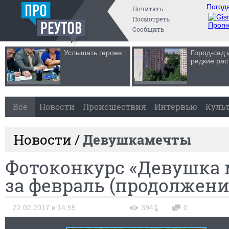
Погода
Почитать
Посмотреть
Прогн
Сообщить
Услышать героев
Город-сад 
редкие рас
Все
Новости
Происшествия
Интервью
Куль
Новости /
Девушкамечты
Фотоконкурс «Девушка 
за февраль (продолжени
22.02.2017 в 14:55
3947
0