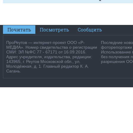
Почитать
Посмотреть
Сообщить
ПроРеутов — интернет-проект ООО «Р-
Последние новос
МЕДИА». Номер свидетельства о регистрации
фоторепортажи о
СМИ: ЭЛ №ФС 77 - 67171 от 16.09.2016.
Использование м
Адрес учредителя, издательства, редакции:
без получения 
143965, г. Реутов Московской обл., ул.
разрешения ООО
Молодёжная, д. 1. Главный редактор К. А.
Сагань.