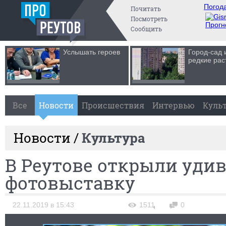
Погода
Почитать
Посмотреть
Прогн
Сообщить
Услышать героев
Город-сад 
редкие рас
Все
Новости
Происшествия
Интервью
Куль
Новости /
Культура
В Реутове открыли уди
фотовыставку
22.11.2019 в 15:43
1511
0