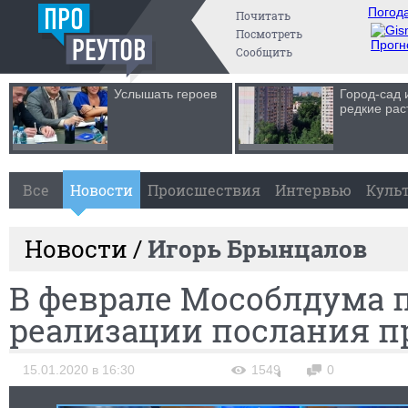
Погода
Почитать
Посмотреть
Прогн
Сообщить
Услышать героев
Город-сад 
редкие рас
Все
Новости
Происшествия
Интервью
Куль
Новости /
Игорь Брынцалов
В феврале Мособлдума 
реализации послания п
15.01.2020 в 16:30
1549
0