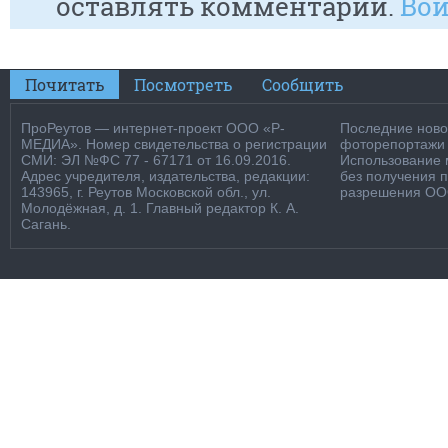
оставлять комментарии.
Вой
Почитать
Посмотреть
Сообщить
ПроРеутов — интернет-проект ООО «Р-
Последние новос
МЕДИА». Номер свидетельства о регистрации
фоторепортажи о
СМИ: ЭЛ №ФС 77 - 67171 от 16.09.2016.
Использование м
Адрес учредителя, издательства, редакции:
без получения 
143965, г. Реутов Московской обл., ул.
разрешения ООО
Молодёжная, д. 1. Главный редактор К. А.
Сагань.