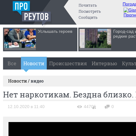
Погода
Почитать
Посмотреть
Прогн
Сообщить
Услышать героев
Город-сад 
редкие рас
Все
Новости
Происшествия
Интервью
Куль
Новости /
видео
Нет наркотикам. Бездна близко. 
12.10.2020 в 11:40
44706
0