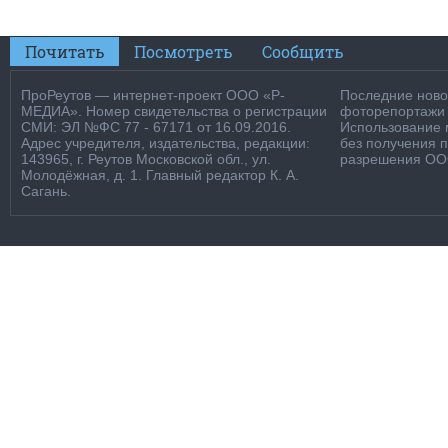
Почитать
Посмотреть
Сообщить
ПроРеутов — интернет-проект ООО «Р-
Последние новос
МЕДИА». Номер свидетельства о регистрации
фоторепортажи о
СМИ: ЭЛ №ФС 77 - 67171 от 16.09.2016.
Использование м
Адрес учредителя, издательства, редакции:
без получения 
143965, г. Реутов Московской обл., ул.
разрешения ООО
Молодёжная, д. 1. Главный редактор К. А.
Сагань.