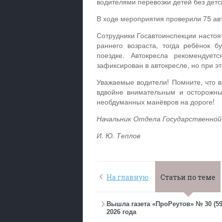
водителями перевозки детей без дет
В ходе мероприятия проверили 75 ав
Сотрудники Госавтоинспекции настоят
раннего возраста, тогда ребёнок б
поездке. Автокресла рекомендуе
зафиксирован в автокресле, но при э
Уважаемые водители! Помните, что в
вдвойне внимательным и осторожны
необдуманных манёвров на дороге!
Начальник Отдела Государственной
И. Ю. Теплов
На главную
Статьи по теме
Вышла газета «ПроРеутов» № 30 (596
2026 года