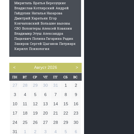
Мириталь
Братья Березуцкие
Владислав Котлярский
Андрей
Гайдулян
Наталья Назарова
Дмитрий Харатьян
Егор
Кончаловский
Большие вызовы
СВО
Волонтеры
Алексей Ковязин
Владимир Этуш
Александра
Пацкевич
Полина Гагарина
Радик
Закиров
Сергей Цыганов
Патриарх
Кирилл
Психология
<
Август 2026
>
27
28
29
30
31
1
2
3
4
5
6
7
8
9
10
11
12
13
14
15
16
17
18
19
20
21
22
23
24
25
26
27
28
29
30
31
1
2
3
4
5
6