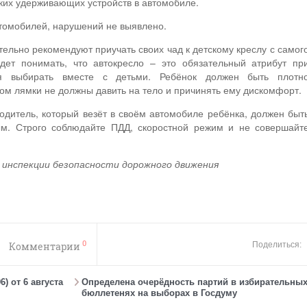
ских удерживающих устройств в автомобиле.
томобилей, нарушений не выявлено.
ельно рекомендуют приучать своих чад к детскому креслу с самог
удет понимать, что автокресло – это обязательный атрибут пр
тся выбирать вместе с детьми. Ребёнок должен быть плотн
том лямки не должны давить на тело и причинять ему дискомфорт.
одитель, который везёт в своём автомобиле ребёнка, должен быт
м. Строго соблюдайте ПДД, скоростной режим и не совершайт
 инспекции безопасности дорожного движения
0
Комментарии
Поделиться:
) от 6 августа
Определена очерёдность партий в избирательны
бюллетенях на выборах в Госдуму