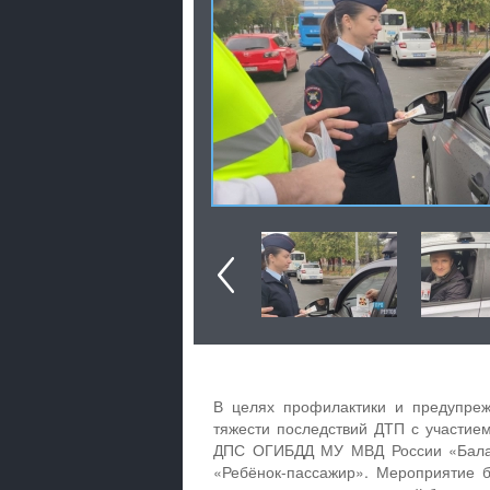
В целях профилактики и предупреж
тяжести последствий ДТП с участием
ДПС ОГИБДД МУ МВД России «Балаш
«Ребёнок-пассажир». Мероприятие 