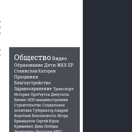
о
и
о
ь
е
Общество
Видео
Образование
Дети
ЖКХ
ЕР
Станислав Каторов
Праздники
Благоустройство
Здравоохранение
Транспорт
История
ПроРеутов
Депутаты
Бизнес
НПО машиностроения
Строительство
Социальная
политика
Губернатор Андрей
Воробьев
Безопасность
Игорь
Брынцалов
Сергей Юров
х
Криминал
День Победы
Экономика
Экология
МВЦ