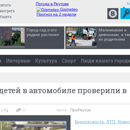
В
Погода в Реутове
читать
Gismeteo
мотреть
Прогноз на 2 недели
общить
Город-сад и его
Мальчишкам и
редкие растения
девчонкам, а та
их родителям
я
Интервью
Культура
Спорт
Люди нашего город
детей в автомобиле проверили в
1246
0
Автор:
ПроРеутов
Безопасность
ДТП
Ново