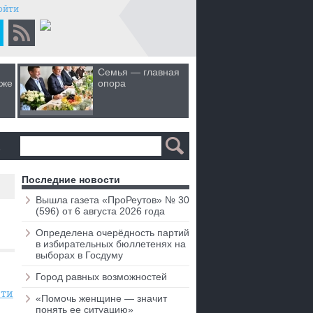
ойти
Семья — главная
Когда лю
кже
опора
первом 
а
Последние новости
Вышла газета «ПроРеутов» № 30
(596) от 6 августа 2026 года
Определена очерёдность партий
в избирательных бюллетенях на
выборах в Госдуму
Город равных возможностей
сти
«Помочь женщине — значит
понять ее ситуацию»