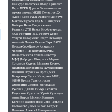
Конкурс
Политика
Обзор
Приалит
Парк
ЦГКБ
Дороги
Знаменитости
Архив газеты
МКДЦ
Полезное
ДК
«Мир»
Кино
РЖД
Фабричный пруд
Максим Сураев
Еда
МЧС
Энергия
Выборы
Наше Подмосковье
Религия
ДТП
Наука
Изобретариум
ФОК
Рейтинг
ВПЦ Рекрут
Хобби
Услуги
Коворкинг
Старт
Питомцы
Алексей Папин
Реутов Парк
ЗАГС
ПосадиСвоеДерево
Академик
Челомей
РТВ
Девушкамечты
Общественная палата
Экватор
МФЦ
Добродел
Юнармия
Мария
Сотскова
Кадеты
Мнения
Космос
Людмила Колобанова
Путешествия
Филипп Науменко
Президент
Владимир Путин
Интернет
ММЦ
ОДОН
Ирина Тульчинская
Александр Леонов
WorldSkills
Русален
ДЮСШ
Тимур Кизяков
Рецензия
Крутицы
Юрий Кузнецов
Анна Вирон
Михаил Илинич
Евгений Касперский
Секс
Татьяна
Космачёва
Дима Билан
Андрей
Ломанов
Алексей Илларионов