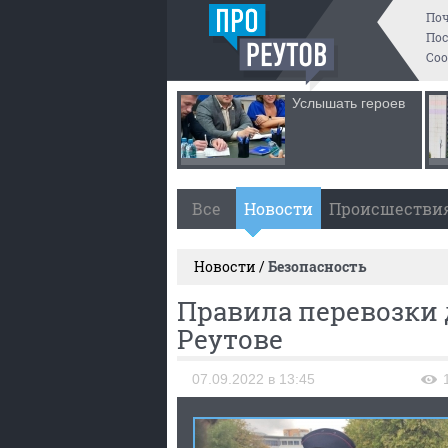
По
Пос
Со
Услышать героев
Все
Новости
Происшестви
Новости /
Безопасность
Правила перевозки 
Реутове
07.09.2022 в 13:45