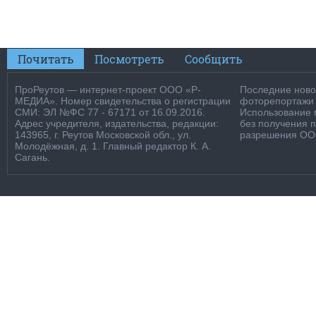
Почитать
Посмотреть
Сообщить
ПроРеутов — интернет-проект ООО «Р-
Последние новос
МЕДИА». Номер свидетельства о регистрации
фоторепортажи о
СМИ: ЭЛ №ФС 77 - 67171 от 16.09.2016.
Использование м
Адрес учредителя, издательства, редакции:
без получения 
143965, г. Реутов Московской обл., ул.
разрешения ООО
Молодёжная, д. 1. Главный редактор К. А.
Сагань.