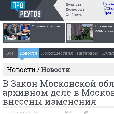
Погода
Почитать
Посмотреть
Прогн
Сообщить
Услышать героев
Город-сад 
редкие рас
Все
Новости
Происшествия
Интервью
Куль
Новости /
Новости
В Закон Московской обл
архивном деле в Моско
внесены изменения
22.09.2022 в 13:17
697
0