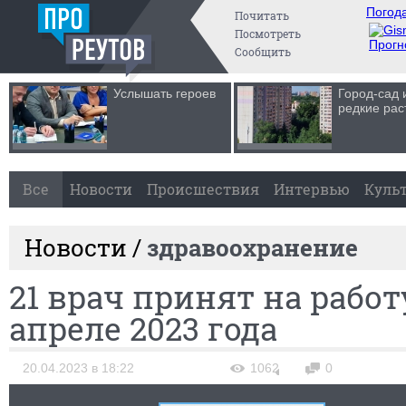
Погода
Почитать
Посмотреть
Прогн
Сообщить
Услышать героев
Город-сад 
редкие рас
Все
Новости
Происшествия
Интервью
Куль
Новости /
здравоохранение
21 врач принят на работ
апреле 2023 года
20.04.2023 в 18:22
1062
0