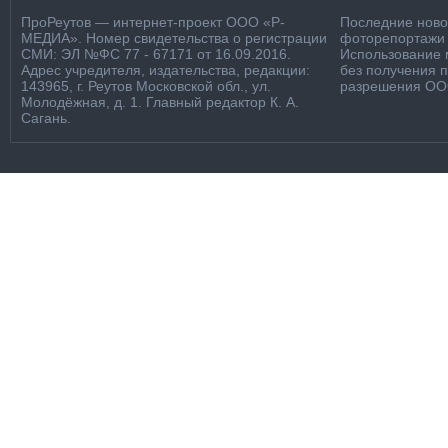
ПроРеутов — интернет-проект ООО «Р-
Последние новос
МЕДИА». Номер свидетельства о регистрации
фоторепортажи о
СМИ: ЭЛ №ФС 77 - 67171 от 16.09.2016.
Использование м
Адрес учредителя, издательства, редакции:
без получения 
143965, г. Реутов Московской обл., ул.
разрешения ООО
Молодёжная, д. 1. Главный редактор К. А.
Сагань.