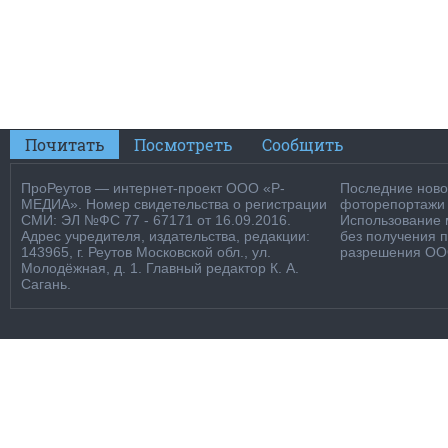
Почитать
Посмотреть
Сообщить
ПроРеутов — интернет-проект ООО «Р-
Последние новос
МЕДИА». Номер свидетельства о регистрации
фоторепортажи о
СМИ: ЭЛ №ФС 77 - 67171 от 16.09.2016.
Использование м
Адрес учредителя, издательства, редакции:
без получения 
143965, г. Реутов Московской обл., ул.
разрешения ООО
Молодёжная, д. 1. Главный редактор К. А.
Сагань.