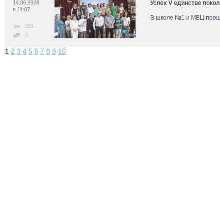
14.06.2026
Успех V единстве покол
в 11:07
В школе №1 и МВЦ прош
281
0
1
2
3
4
5
6
7
8
9
10