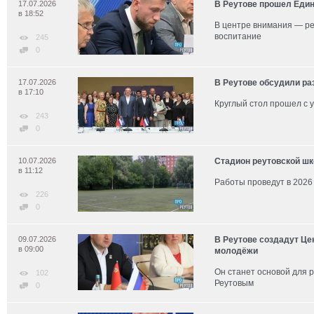
17.07.2026
В Реутове прошел Еди
в 18:52
В центре внимания — ре
воспитание
245
0
17.07.2026
В Реутове обсудили ра
в 17:10
Круглый стол прошел с 
243
0
10.07.2026
Стадион реутовской ш
в 11:12
Работы проведут в 2026
226
0
09.07.2026
В Реутове создадут Це
в 09:00
молодёжи
Он станет основой для 
102
Реутовым
0