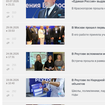
03.07.2026
«Единая Россия» выдви
в 21:21
В Красногорске прошла 
310
0
29.06.2026
В Москве прошел первы
в 15:53
В его работе приняла у
102
0
24.06.2026
В Реутове вспомнили 
в 17:31
Встреча прошла в рамка
255
0
19.06.2026
В Реутове по Народной
в 10:40
объектов
Школы, поликлиники, па
292
годы
0