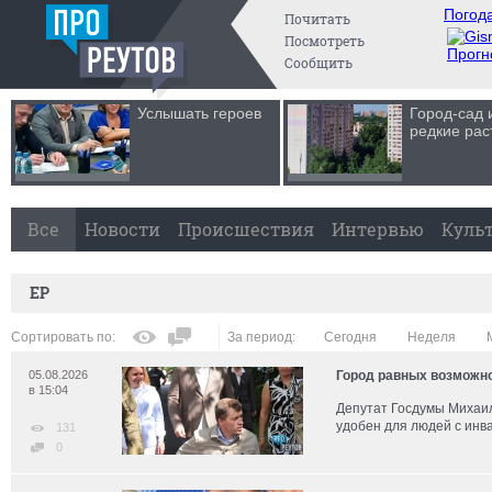
Погода
Почитать
Посмотреть
Прогн
Сообщить
Услышать героев
Город-сад 
редкие рас
Все
Новости
Происшествия
Интервью
Куль
ЕР
Сортировать по:
За период:
Сегодня
Неделя
05.08.2026
Город равных возможн
в 15:04
Депутат Госдумы Михаил
удобен для людей с инв
131
0