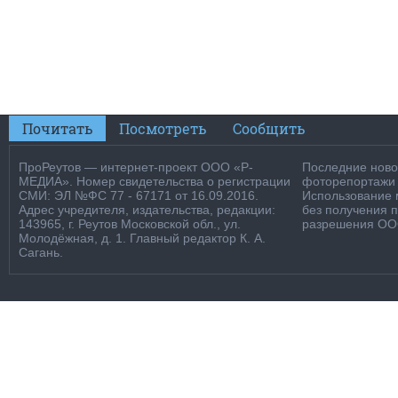
Почитать
Посмотреть
Сообщить
ПроРеутов — интернет-проект ООО «Р-
Последние новос
МЕДИА». Номер свидетельства о регистрации
фоторепортажи о
СМИ: ЭЛ №ФС 77 - 67171 от 16.09.2016.
Использование м
Адрес учредителя, издательства, редакции:
без получения 
143965, г. Реутов Московской обл., ул.
разрешения ООО
Молодёжная, д. 1. Главный редактор К. А.
Сагань.