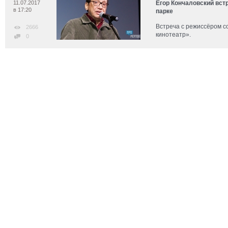
11.07.2017
Егор Кончаловский вст
в 17:20
парке
Встреча с режиссёром с
2666
кинотеатр».
0