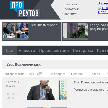
Погода
Почитать
Посмотреть
Прогн
Сообщить
Услышать героев
Город-сад 
редкие рас
Все
Новости
Происшествия
Интервью
Куль
Егор Кончаловский
Сортировать по:
За период:
Сегодня
Неделя
17.07.2017
Егор Кончаловский про
в 17:30
Режиссёр рассказал о н
2672
0