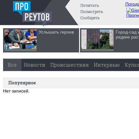
Погода
Почитать
Посмотреть
Прогн
Сообщить
Услышать героев
Город-сад 
редкие рас
Все
Новости
Происшествия
Интервью
Куль
Популярное
Нет записей.