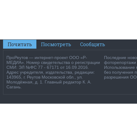
Почитать
Посмотреть
Сообщить
ПроРеутов — интернет-проект ООО «Р-
Последние новос
МЕДИА». Номер свидетельства о регистрации
фоторепортажи о
СМИ: ЭЛ №ФС 77 - 67171 от 16.09.2016.
Использование м
Адрес учредителя, издательства, редакции:
без получения 
143965, г. Реутов Московской обл., ул.
разрешения ООО
Молодёжная, д. 1. Главный редактор К. А.
Сагань.