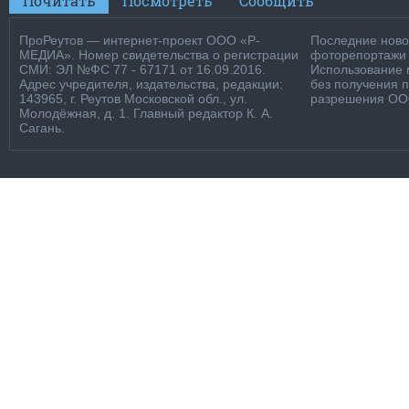
Почитать
Посмотреть
Сообщить
ПроРеутов — интернет-проект ООО «Р-
Последние новос
МЕДИА». Номер свидетельства о регистрации
фоторепортажи о
СМИ: ЭЛ №ФС 77 - 67171 от 16.09.2016.
Использование м
Адрес учредителя, издательства, редакции:
без получения 
143965, г. Реутов Московской обл., ул.
разрешения ООО
Молодёжная, д. 1. Главный редактор К. А.
Сагань.