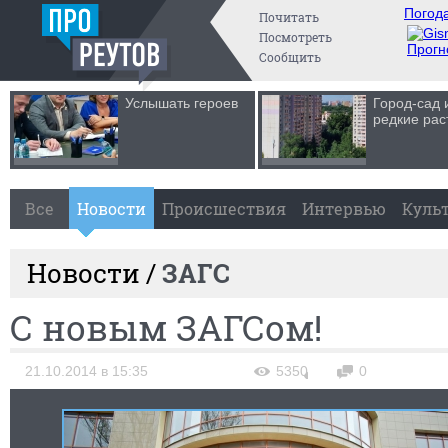
Погода
Почитать
Посмотреть
Прогн
Сообщить
Услышать героев
Город-сад 
редкие рас
Все
Новости
Происшествия
Интервью
Куль
Новости /
ЗАГС
С новым ЗАГСом!
21.10.2014 в 15:35
5350
0